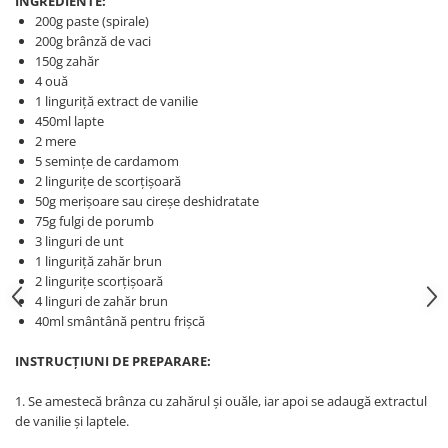
INGREDIENTE:
200g paste (spirale)
200g brânză de vaci
150g zahăr
4 ouă
1 linguriță extract de vanilie
450ml lapte
2 mere
5 semințe de cardamom
2 lingurițe de scorțișoară
50g merișoare sau cireșe deshidratate
75g fulgi de porumb
3 linguri de unt
1 linguriță zahăr brun
2 lingurițe scorțișoară
4 linguri de zahăr brun
40ml smântână pentru frișcă
INSTRUCȚIUNI DE PREPARARE:
1. Se amestecă brânza cu zahărul și ouăle, iar apoi se adaugă extractul
de vanilie și laptele.