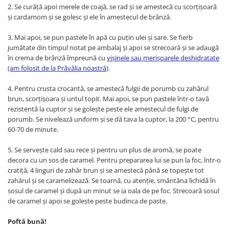
2. Se curăță apoi merele de coajă, se rad și se amestecă cu scorțișoară
și cardamom și se golesc și ele în amestecul de brânză.
3. Mai apoi, se pun pastele în apă cu puțin ulei și sare. Se fierb
jumătate din timpul notat pe ambalaj și apoi se strecoară și se adaugă
în crema de brânză împreună cu
vișinele sau merișoarele deshidratate
(am folosit de la Prăvălia noastră
).
4. Pentru crusta crocantă, se amestecă fulgii de porumb cu zahărul
brun, scorțișoara și untul topit. Mai apoi, se pun pastele într-o tavă
rezistentă la cuptor și se golește peste ele amestecul de fulgi de
porumb. Se nivelează uniform și se dă tava la cuptor, la 200 °C, pentru
60-70 de minute.
5. Se servește cald sau rece și pentru un plus de aromă, se poate
decora cu un sos de caramel. Pentru prepararea lui se pun la foc, într-o
cratiță, 4 linguri de zahăr brun și se amestecă până se topește tot
zahărul și se caramelizează. Se toarnă, cu atenție, smântâna lichidă în
sosul de caramel și după un minut se ia oala de pe foc. Strecoară sosul
de caramel și apoi se golește peste budinca de paste.
Poftă bună!