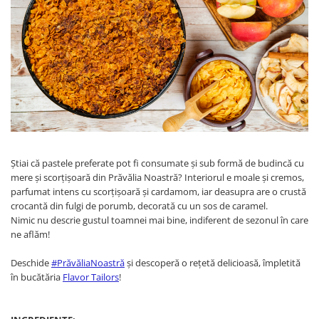
PASTE
CREME ȘI PASTE TARTINABILE
CONDIMENTE
CEAIURI GRECEȘTI
CIOCOLATĂ ȘI CACAO
HEALTHY SNACKS
SUPERALIMENTE
LACTATE
BACANIE
Știai că pastele preferate pot fi consumate și sub formă de budincă cu
PRODUSE ECO / ORGANICE
mere și scorțișoară din Prăvălia Noastră? Interiorul e moale și cremos,
parfumat intens cu scorțișoară și cardamom, iar deasupra are o crustă
PRODUSE ROMÂNEȘTI
crocantă din fulgi de porumb, decorată cu un sos de caramel.
COSMETICE
Nimic nu descrie gustul toamnei mai bine, indiferent de sezonul în care
ne aflăm!
REMEDII NATURISTE
Deschide
#PrăvăliaNoastră
și descoperă o rețetă delicioasă, împletită
TOATE PRODUSELE
în bucătăria
Flavor Tailors
!