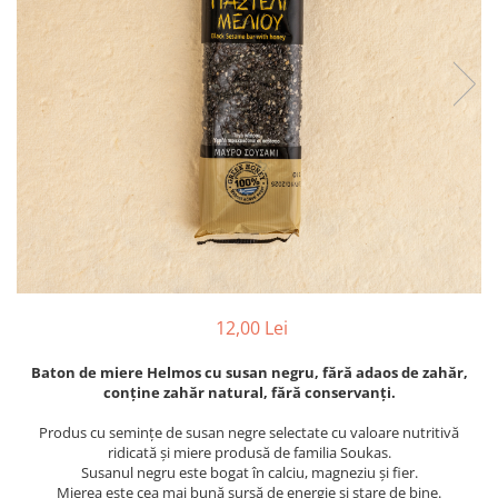
PASTE
CREME ȘI PASTE TARTINABILE
CONDIMENTE
CEAIURI GRECEȘTI
CIOCOLATĂ ȘI CACAO
HEALTHY SNACKS
SUPERALIMENTE
LACTATE
BACANIE
PRODUSE ECO / ORGANICE
PRODUSE ROMÂNEȘTI
12,00 Lei
COSMETICE
Baton de miere Helmos cu susan negru, fără adaos de zahăr,
REMEDII NATURISTE
conține zahăr natural, fără conservanți.
TOATE PRODUSELE
Produs cu semințe de susan negre selectate cu valoare nutritivă
ridicată și miere produsă de familia Soukas.
Susanul negru este bogat în calciu, magneziu și fier.
Mierea este cea mai bună sursă de energie și stare de bine.