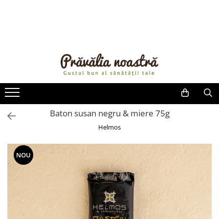
PRODUSE
NOUTĂȚI
ALIMENTE
ULEIURI ȘI UNTURI
MĂSLINE
NUCI ȘI SEMINȚE
Baton susan negru & miere 75g
FRUCTE DESHIDRATATE
Helmos
ÎNDULCITORI NATURALI / MIERE
FRUCTE LA CONSERVĂ
NOU
OȚETURI ȘI SOSURI
SOSURI
FĂINĂ FĂRĂ GLUTEN
BĂUTURI / LAPTE VEGETAL
OREZ ȘI CEREALE