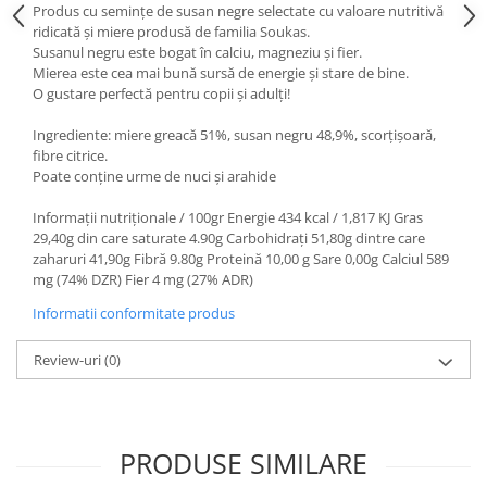
Produs cu semințe de susan negre selectate cu valoare nutritivă
ridicată și miere produsă de familia Soukas.
Susanul negru este bogat în calciu, magneziu și fier.
Mierea este cea mai bună sursă de energie și stare de bine.
O gustare perfectă pentru copii și adulți!
Ingrediente: miere greacă 51%, susan negru 48,9%, scorțișoară,
fibre citrice.
Poate conține urme de nuci și arahide
Informații nutriționale / 100gr Energie 434 kcal / 1,817 KJ Gras
29,40g din care saturate 4.90g Carbohidrați 51,80g dintre care
zaharuri 41,90g Fibră 9.80g Proteină 10,00 g Sare 0,00g Calciul 589
mg (74% DZR) Fier 4 mg (27% ADR)
Informatii conformitate produs
Review-uri
(0)
PRODUSE SIMILARE