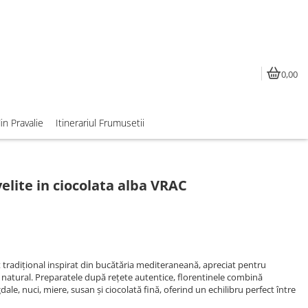
0,00
din Pravalie
Itinerariul Frumusetii
velite in ciocolata alba VRAC
t tradițional inspirat din bucătăria mediteraneană, apreciat pentru
, natural. Preparatele după rețete autentice, florentinele combină
le, nuci, miere, susan și ciocolată fină, oferind un echilibru perfect între