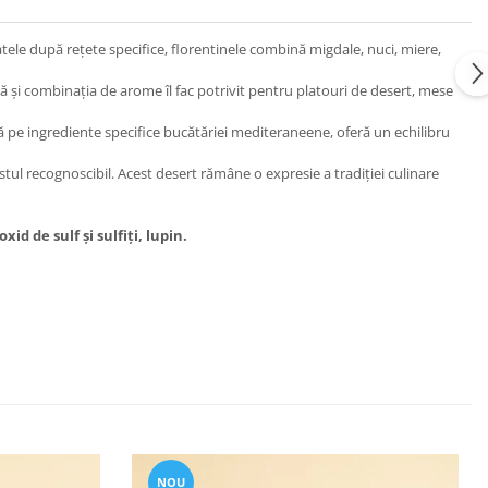
tele după rețete specifice, florentinele combină migdale, nuci, miere,
tă și combinația de arome îl fac potrivit pentru platouri de desert, mese
ată pe ingrediente specifice bucătăriei mediteraneene, oferă un echilibru
gustul recognoscibil. Acest desert rămâne o expresie a tradiției culinare
d de sulf și sulfiți, lupin.
NOU