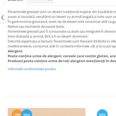
Florentinele grecești sunt un desert tradițional inspirat din bucătăria 
susan și ciocolată, rezultând un desert cu aromă bogată și note ușor c
În gastronomia grecească, acest tip de desert este consumat atât ca gust
festive sau momente de pauză dulce.
Florentinele grecești pot fi consumate ca atare sau integrate în diverse 
între dulceață și aromă, fără a fi un desert dominant.
Datorită aspectului și texturii, florentinele sunt frecvent întâlnite în of
mediteraneene, consumat atât în contexte informale, cât și la ocazii spe
Alergeni:
Poate conține urme de alergeni: cereale care conțin gluten, arahid
Produsul poate conține urme de toți alergenii menționați în Ane
Informatii conformitate produs
-10%
NOU
NOU