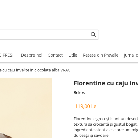
E FRESH
Despre noi
Contact
Utile
Retete din Pravalie
Jurnal 
e cu caju invelite in ciocolata alba VRAC
Florentine cu caju in
Bekos
119,00 Lei
Florentinele grecești sunt un deser
textura sa crocantă și gustul bogat
ingrediente atent alese precum migda
dulceață și savoare.