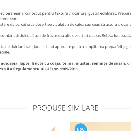
mediteraneană, cunoscut pentru textura crocantă și gustul echilibrat. Prepara
aramelizate.
are dulce, cât și ca desert servit alături de cafea sau ceai. Structura crocan
combinații dulci, alături de fructe sau alte deserturi clasice. Rețeta lor, baz
erta de dulciuri tradiționale, fiind apreciate pentru simplitatea preparării și 
ciale.
e, soia, lapte, fructe cu coajă, țelină, muștar, semințe de susan, dioxi
xa II a Regulamentului (UE) nr. 1169/2011.
PRODUSE SIMILARE
NOU