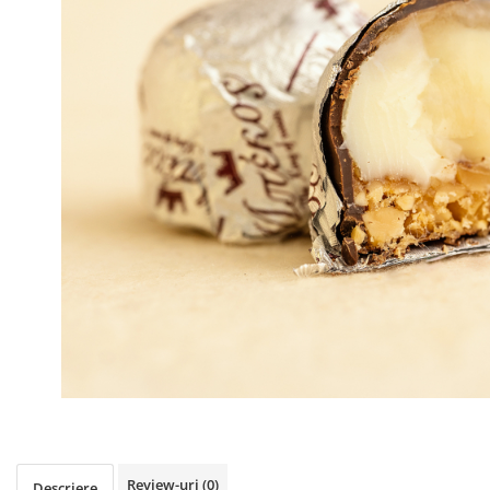
PASTE
CREME ȘI PASTE TARTINABILE
CONDIMENTE
CEAIURI GRECEȘTI
CIOCOLATĂ ȘI CACAO
HEALTHY SNACKS
SUPERALIMENTE
LACTATE
BACANIE
PRODUSE ECO / ORGANICE
PRODUSE ROMÂNEȘTI
COSMETICE
REMEDII NATURISTE
TOATE PRODUSELE
Review-uri
(0)
Descriere