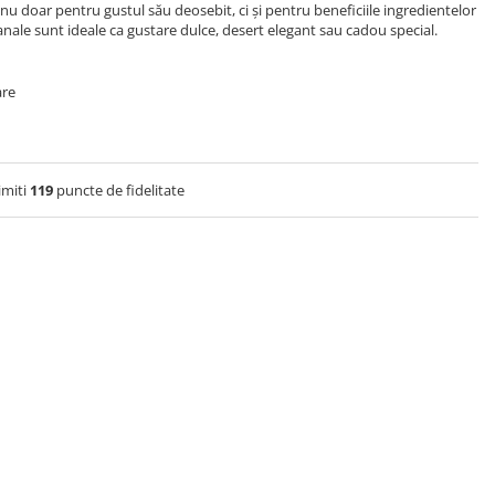
nu doar pentru gustul său deosebit, ci și pentru beneficiile ingredientelor
zanale sunt ideale ca gustare dulce, desert elegant sau cadou special.
are
imiti
119
puncte de fidelitate