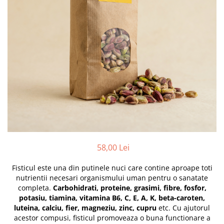
PASTE
CREME ȘI PASTE TARTINABILE
CONDIMENTE
CEAIURI GRECEȘTI
CIOCOLATĂ ȘI CACAO
HEALTHY SNACKS
SUPERALIMENTE
LACTATE
BACANIE
PRODUSE ECO / ORGANICE
PRODUSE ROMÂNEȘTI
58,00 Lei
COSMETICE
Fisticul este una din putinele nuci care contine aproape toti
REMEDII NATURISTE
nutrientii necesari organismului uman pentru o sanatate
TOATE PRODUSELE
completa.
Carbohidrati, proteine, grasimi, fibre, fosfor,
potasiu, tiamina, vitamina B6, C, E, A, K, beta-caroten,
luteina, calciu, fier, magneziu, zinc, cupru
etc. Cu ajutorul
acestor compusi, fisticul promoveaza o buna functionare a