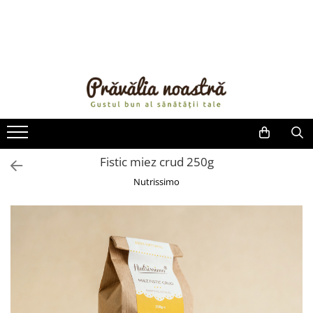
PRODUSE
NOUTĂȚI
ALIMENTE
ULEIURI ȘI UNTURI
MĂSLINE
NUCI ȘI SEMINȚE
Fistic miez crud 250g
FRUCTE DESHIDRATATE
Nutrissimo
ÎNDULCITORI NATURALI / MIERE
FRUCTE LA CONSERVĂ
OȚETURI ȘI SOSURI
SOSURI
FĂINĂ FĂRĂ GLUTEN
BĂUTURI / LAPTE VEGETAL
OREZ ȘI CEREALE