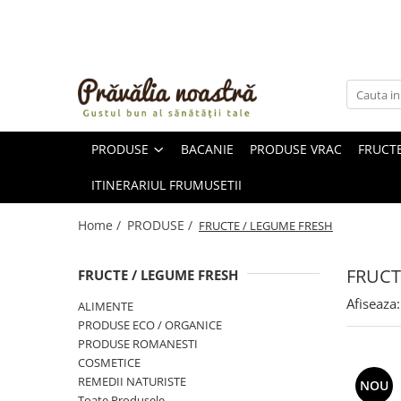
PRODUSE
NOUTĂȚI
ALIMENTE
PRODUSE
BACANIE
PRODUSE VRAC
FRUCTE
ULEIURI ȘI UNTURI
MĂSLINE
ITINERARIUL FRUMUSETII
NUCI ȘI SEMINȚE
FRUCTE DESHIDRATATE
Home /
PRODUSE /
FRUCTE / LEGUME FRESH
ÎNDULCITORI NATURALI / MIERE
FRUCTE LA CONSERVĂ
FRUCT
FRUCTE / LEGUME FRESH
OȚETURI ȘI SOSURI
Afiseaza:
ALIMENTE
SOSURI
PRODUSE ECO / ORGANICE
FĂINĂ FĂRĂ GLUTEN
PRODUSE ROMANESTI
BĂUTURI / LAPTE VEGETAL
COSMETICE
REMEDII NATURISTE
OREZ ȘI CEREALE
NOU
Toate Produsele