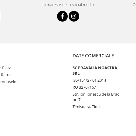
Urmareste-ne in social media
OR
DATE COMERCIALE
 Plata
SC PRAVALIA NOASTRA
SRL
e Retur
J35/154/27.01.2014
Produselor
RO 32707167
Str. Ion Ionescu de la Brad,
nr. 7
Timisoara, Timis