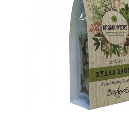
PASTE
CREME ȘI PASTE TARTINABILE
CONDIMENTE
CEAIURI GRECEȘTI
CIOCOLATĂ ȘI CACAO
HEALTHY SNACKS
SUPERALIMENTE
LACTATE
BACANIE
PRODUSE ECO / ORGANICE
PRODUSE ROMÂNEȘTI
COSMETICE
REMEDII NATURISTE
TOATE PRODUSELE