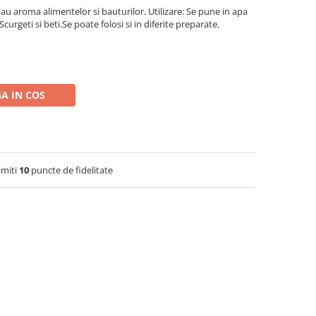
 dau aroma alimentelor si bauturilor. Utilizare: Se pune in apa
 Scurgeti si beti.Se poate folosi si in diferite preparate.
A IN COS
imiti
10
puncte de fidelitate