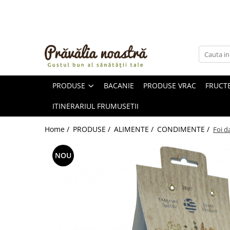
PRODUSE
NOUTĂȚI
ALIMENTE
PRODUSE
BACANIE
PRODUSE VRAC
FRUCTE
ULEIURI ȘI UNTURI
MĂSLINE
ITINERARIUL FRUMUSETII
NUCI ȘI SEMINȚE
FRUCTE DESHIDRATATE
Home /
PRODUSE /
ALIMENTE /
CONDIMENTE /
Foi d
ÎNDULCITORI NATURALI / MIERE
FRUCTE LA CONSERVĂ
NOU
OȚETURI ȘI SOSURI
SOSURI
FĂINĂ FĂRĂ GLUTEN
BĂUTURI / LAPTE VEGETAL
OREZ ȘI CEREALE