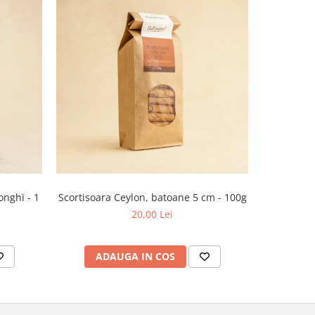
NOU
onghi - 1
Scortisoara Ceylon, batoane 5 cm - 100g
Us
20,00 Lei
ADAUGA IN COS
AD