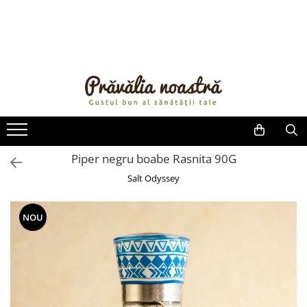
PRODUSE
NOUTĂȚI
ALIMENTE
ULEIURI ȘI UNTURI
MĂSLINE
NUCI ȘI SEMINȚE
Piper negru boabe Rasnita 90G
FRUCTE DESHIDRATATE
Salt Odyssey
ÎNDULCITORI NATURALI / MIERE
FRUCTE LA CONSERVĂ
NOU
OȚETURI ȘI SOSURI
SOSURI
FĂINĂ FĂRĂ GLUTEN
BĂUTURI / LAPTE VEGETAL
OREZ ȘI CEREALE