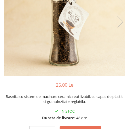
PASTE
CREME ȘI PASTE TARTINABILE
CONDIMENTE
CEAIURI GRECEȘTI
CIOCOLATĂ ȘI CACAO
HEALTHY SNACKS
SUPERALIMENTE
LACTATE
BACANIE
PRODUSE ECO / ORGANICE
PRODUSE ROMÂNEȘTI
25,00 Lei
COSMETICE
Rasnita cu sistem de macinare ceramic reutilizabil, cu capac de plastic
REMEDII NATURISTE
si granulozitate reglabila.
TOATE PRODUSELE
IN STOC
Durata de livrare:
48 ore