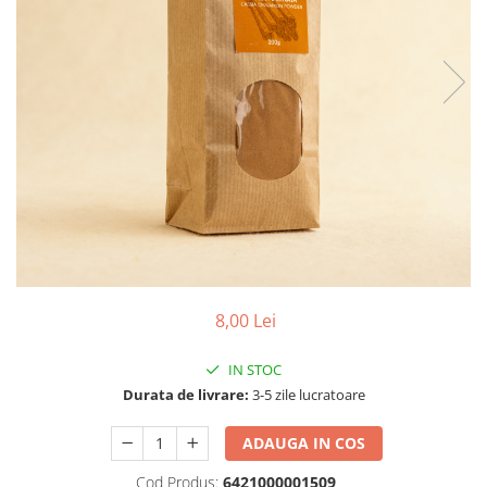
PASTE
CREME ȘI PASTE TARTINABILE
CONDIMENTE
CEAIURI GRECEȘTI
CIOCOLATĂ ȘI CACAO
HEALTHY SNACKS
SUPERALIMENTE
LACTATE
BACANIE
PRODUSE ECO / ORGANICE
PRODUSE ROMÂNEȘTI
8,00 Lei
COSMETICE
REMEDII NATURISTE
IN STOC
Durata de livrare:
3-5 zile lucratoare
TOATE PRODUSELE
ADAUGA IN COS
Cod Produs:
6421000001509