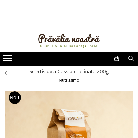
PRODUSE
NOUTĂȚI
ALIMENTE
ULEIURI ȘI UNTURI
MĂSLINE
NUCI ȘI SEMINȚE
Scortisoara Cassia macinata 200g
FRUCTE DESHIDRATATE
Nutrissimo
ÎNDULCITORI NATURALI / MIERE
FRUCTE LA CONSERVĂ
NOU
OȚETURI ȘI SOSURI
SOSURI
FĂINĂ FĂRĂ GLUTEN
BĂUTURI / LAPTE VEGETAL
OREZ ȘI CEREALE