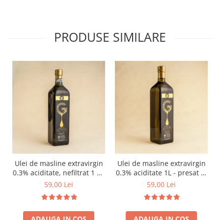
PRODUSE SIMILARE
Ulei de masline extravirgin
Ulei de masline extravirgin
0.3% aciditate, nefiltrat 1 L -
0.3% aciditate 1L - presat la
presat la rece
rece
59,00 Lei
59,00 Lei
ADAUGA IN COS
ADAUGA IN COS