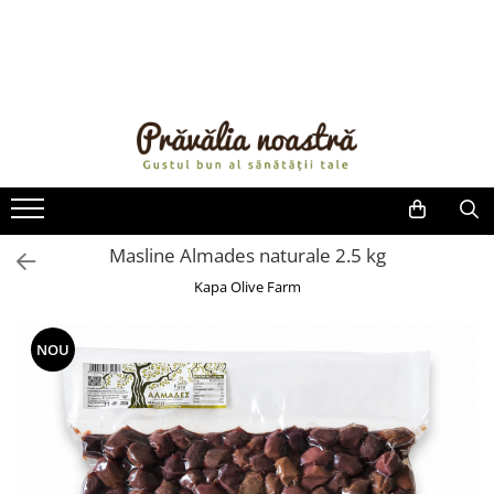
PRODUSE
NOUTĂȚI
ALIMENTE
ULEIURI ȘI UNTURI
MĂSLINE
NUCI ȘI SEMINȚE
Masline Almades naturale 2.5 kg
FRUCTE DESHIDRATATE
Kapa Olive Farm
ÎNDULCITORI NATURALI / MIERE
FRUCTE LA CONSERVĂ
NOU
OȚETURI ȘI SOSURI
SOSURI
FĂINĂ FĂRĂ GLUTEN
BĂUTURI / LAPTE VEGETAL
OREZ ȘI CEREALE