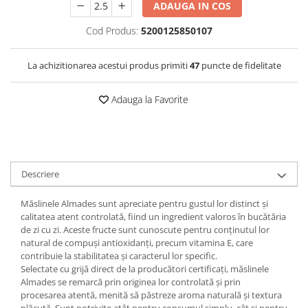
ADAUGA IN COS
Cod Produs:
5200125850107
La achizitionarea acestui produs primiti
47
puncte de fidelitate
Adauga la Favorite
Descriere
Măslinele Almades sunt apreciate pentru gustul lor distinct și
calitatea atent controlată, fiind un ingredient valoros în bucătăria
de zi cu zi. Aceste fructe sunt cunoscute pentru conținutul lor
natural de compuși antioxidanți, precum vitamina E, care
contribuie la stabilitatea și caracterul lor specific.
Selectate cu grijă direct de la producători certificați, măslinele
Almades se remarcă prin originea lor controlată și prin
procesarea atentă, menită să păstreze aroma naturală și textura