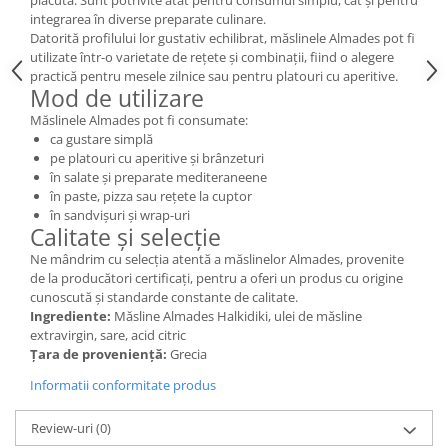
plăcută. Sunt potrivite atât pentru consumul simplu, cât și pentru
integrarea în diverse preparate culinare.
Datorită profilului lor gustativ echilibrat, măslinele Almades pot fi
utilizate într-o varietate de rețete și combinații, fiind o alegere
practică pentru mesele zilnice sau pentru platouri cu aperitive.
Mod de utilizare
Măslinele Almades pot fi consumate:
ca gustare simplă
pe platouri cu aperitive și brânzeturi
în salate și preparate mediteraneene
în paste, pizza sau rețete la cuptor
în sandvișuri și wrap-uri
Calitate și selecție
Ne mândrim cu selecția atentă a măslinelor Almades, provenite
de la producători certificați, pentru a oferi un produs cu origine
cunoscută și standarde constante de calitate.
Ingrediente:
Măsline Almades Halkidiki, ulei de măsline
extravirgin, sare, acid citric
Țara de proveniență:
Grecia
Informatii conformitate produs
Review-uri
(0)