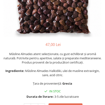
PASTE
CREME ȘI PASTE TARTINABILE
CONDIMENTE
CEAIURI GRECEȘTI
CIOCOLATĂ ȘI CACAO
HEALTHY SNACKS
SUPERALIMENTE
47,00 Lei
LACTATE
BACANIE
Măsline Almades atent selecționate, cu gust echilibrat și aromă
PRODUSE ECO / ORGANICE
naturală. Potrivite pentru aperitive, salate și preparate mediteraneene.
Produs provenit de la producători certificați.
PRODUSE ROMÂNEȘTI
Ingrediente:
Măsline Almades Halkidiki, ulei de masline extravirgin,
COSMETICE
sare, acid citric.
REMEDII NATURISTE
Țara de proveniență:
Grecia
TOATE PRODUSELE
IN STOC
Durata de livrare:
3-5 zile lucratoare