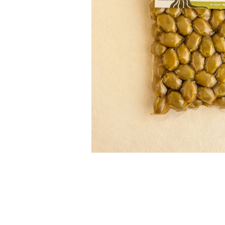
PASTE
CREME ȘI PASTE TARTINABILE
CONDIMENTE
CEAIURI GRECEȘTI
CIOCOLATĂ ȘI CACAO
HEALTHY SNACKS
SUPERALIMENTE
LACTATE
BACANIE
PRODUSE ECO / ORGANICE
PRODUSE ROMÂNEȘTI
COSMETICE
REMEDII NATURISTE
TOATE PRODUSELE