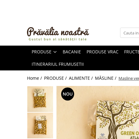
PRODUSE
NOUTĂȚI
ALIMENTE
PRODUSE
BACANIE
PRODUSE VRAC
FRUCTE
ULEIURI ȘI UNTURI
MĂSLINE
ITINERARIUL FRUMUSETII
NUCI ȘI SEMINȚE
FRUCTE DESHIDRATATE
Home /
PRODUSE /
ALIMENTE /
MĂSLINE /
Masline ver
ÎNDULCITORI NATURALI / MIERE
FRUCTE LA CONSERVĂ
NOU
OȚETURI ȘI SOSURI
SOSURI
FĂINĂ FĂRĂ GLUTEN
BĂUTURI / LAPTE VEGETAL
OREZ ȘI CEREALE