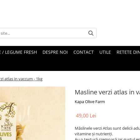
 / LEGUME FRESH
DESPRE NOI
CONTACT
UTILE
RETETE DI
zi atlas in vaccum - 1kg
Masline verzi atlas in 
Kapa Olive Farm
49,00 Lei
Măslinele verzi Atlas sunt delicii a
vitamine și nutrienți.
Au o textură cremoasă iar gustul est