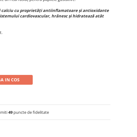
și calciu cu proprietăți antiinflamatoare și antioxidante
istemului cardiovascular, hrănesc și hidratează atât
t.
A IN COS
imiti
49
puncte de fidelitate