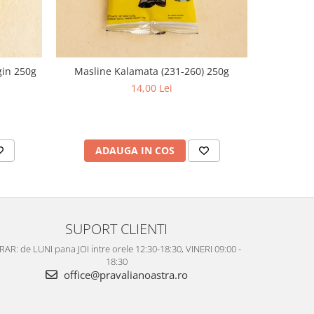
gin 250g
Masline Kalamata (231-260) 250g
Masli
14,00 Lei
ADAUGA IN COS
AD
SUPORT CLIENTI
AR: de LUNI pana JOI intre orele 12:30-18:30, VINERI 09:00 -
18:30
office@pravalianoastra.ro