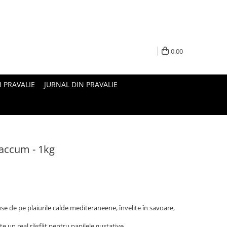
0,00
N PRAVALIE
JURNAL DIN PRAVALIE
vaccum - 1kg
duse de pe plaiurile calde mediteraneene, învelite în savoare,
e un real răsfăț pentru papilele gustative.