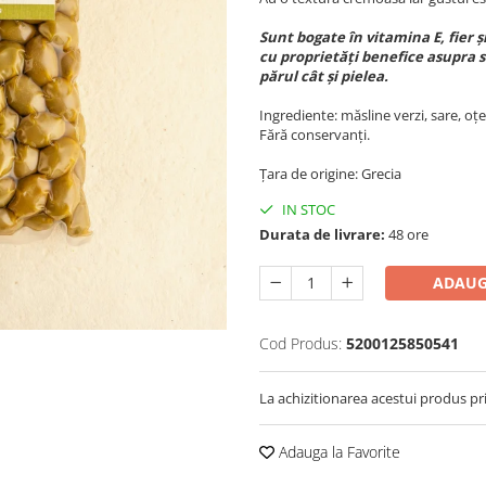
Sunt bogate în vitamina E, fier 
cu proprietăți benefice asupra s
părul cât și pielea.
Ingrediente: măsline verzi, sare, oțe
Fără conservanți.
Țara de origine: Grecia
IN STOC
Durata de livrare:
48 ore
ADAUG
Cod Produs:
5200125850541
La achizitionarea acestui produs pr
Adauga la Favorite