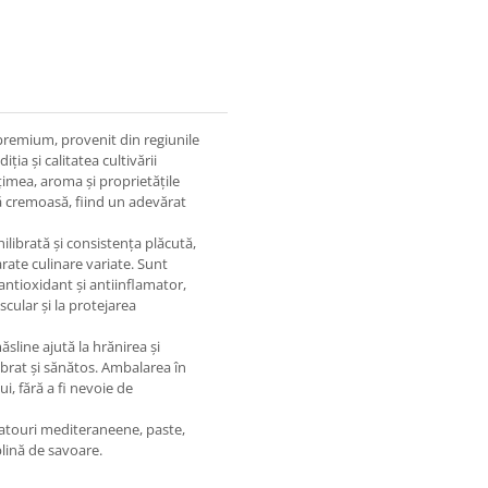
remium, provenit din regiunile
ia și calitatea cultivării
imea, aroma și proprietățile
ră cremoasă, fiind un adevărat
ilibrată și consistența plăcută,
arate culinare variate. Sunt
l antioxidant și antiinflamator,
cular și la protejarea
sline ajută la hrănirea și
ilibrat și sănătos. Ambalarea în
i, fără a fi nevoie de
platouri mediteraneene, paste,
plină de savoare.