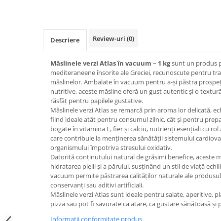
Review-uri
(0)
Descriere
Măslinele verzi Atlas în vacuum – 1 kg
sunt un produs p
mediteraneene însorite ale Greciei, recunoscute pentru tradiț
măslinelor. Ambalate în vacuum pentru a-și păstra prospeț
nutritive, aceste măsline oferă un gust autentic și o textu
răsfăț pentru papilele gustative.
Măslinele verzi Atlas se remarcă prin aroma lor delicată, ech
fiind ideale atât pentru consumul zilnic, cât și pentru prep
bogate în vitamina E, fier și calciu, nutrienți esențiali cu ro
care contribuie la menținerea sănătății sistemului cardiovas
organismului împotriva stresului oxidativ.
Datorită conținutului natural de grăsimi benefice, aceste mă
hidratarea pielii și a părului, susținând un stil de viață ech
vacuum permite păstrarea calităților naturale ale produsulu
conservanți sau aditivi artificiali.
Măslinele verzi Atlas sunt ideale pentru salate, aperitive, 
pizza sau pot fi savurate ca atare, ca gustare sănătoasă și 
Informatii conformitate produs