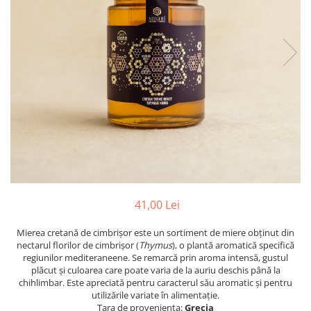
PASTE
CREME ȘI PASTE TARTINABILE
CONDIMENTE
CEAIURI GRECEȘTI
CIOCOLATĂ ȘI CACAO
HEALTHY SNACKS
SUPERALIMENTE
LACTATE
BACANIE
PRODUSE ECO / ORGANICE
PRODUSE ROMÂNEȘTI
41,00 Lei
COSMETICE
Mierea cretană de cimbrișor este un sortiment de miere obținut din
REMEDII NATURISTE
nectarul florilor de cimbrișor (
Thymus
), o plantă aromatică specifică
TOATE PRODUSELE
regiunilor mediteraneene. Se remarcă prin aroma intensă, gustul
plăcut și culoarea care poate varia de la auriu deschis până la
chihlimbar. Este apreciată pentru caracterul său aromatic și pentru
utilizările variate în alimentație.
Tara de provenienta:
Grecia