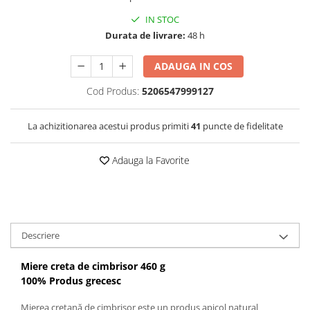
IN STOC
Durata de livrare:
48 h
ADAUGA IN COS
Cod Produs:
5206547999127
La achizitionarea acestui produs primiti
41
puncte de fidelitate
Adauga la Favorite
Descriere
Miere creta de cimbrisor 460 g
100% Produs grecesc
Mierea cretană de cimbrișor este un produs apicol natural