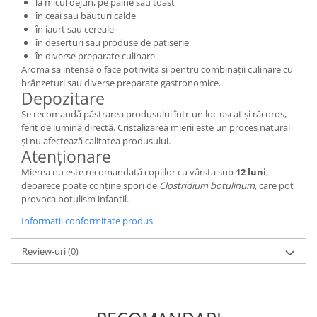
la micul dejun, pe pâine sau toast
în ceai sau băuturi calde
în iaurt sau cereale
în deserturi sau produse de patiserie
în diverse preparate culinare
Aroma sa intensă o face potrivită și pentru combinații culinare cu
brânzeturi sau diverse preparate gastronomice.
Depozitare
Se recomandă păstrarea produsului într-un loc uscat și răcoros,
ferit de lumină directă. Cristalizarea mierii este un proces natural
și nu afectează calitatea produsului.
Atenționare
Mierea nu este recomandată copiilor cu vârsta sub
12 luni
,
deoarece poate conține spori de
Clostridium botulinum
, care pot
provoca botulism infantil.
Informatii conformitate produs
Review-uri
(0)