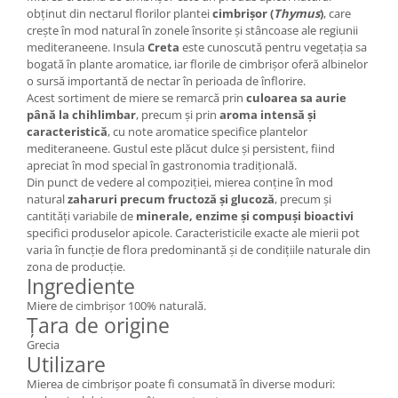
obținut din nectarul florilor plantei
cimbrișor (
Thymus
)
, care
crește în mod natural în zonele însorite și stâncoase ale regiunii
mediteraneene. Insula
Creta
este cunoscută pentru vegetația sa
bogată în plante aromatice, iar florile de cimbrișor oferă albinelor
o sursă importantă de nectar în perioada de înflorire.
Acest sortiment de miere se remarcă prin
culoarea sa aurie
până la chihlimbar
, precum și prin
aroma intensă și
caracteristică
, cu note aromatice specifice plantelor
mediteraneene. Gustul este plăcut dulce și persistent, fiind
apreciat în mod special în gastronomia tradițională.
Din punct de vedere al compoziției, mierea conține în mod
natural
zaharuri precum fructoză și glucoză
, precum și
cantități variabile de
minerale, enzime și compuși bioactivi
specifici produselor apicole. Caracteristicile exacte ale mierii pot
varia în funcție de flora predominantă și de condițiile naturale din
zona de producție.
Ingrediente
Miere de cimbrișor 100% naturală.
Țara de origine
Grecia
Utilizare
Mierea de cimbrișor poate fi consumată în diverse moduri: