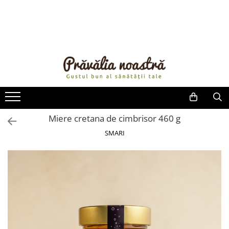
PRODUSE
NOUTĂȚI
ALIMENTE
ULEIURI ȘI UNTURI
MĂSLINE
NUCI ȘI SEMINȚE
Miere cretana de cimbrisor 460 g
FRUCTE DESHIDRATATE
SMARI
ÎNDULCITORI NATURALI / MIERE
FRUCTE LA CONSERVĂ
OȚETURI ȘI SOSURI
SOSURI
FĂINĂ FĂRĂ GLUTEN
BĂUTURI / LAPTE VEGETAL
OREZ ȘI CEREALE