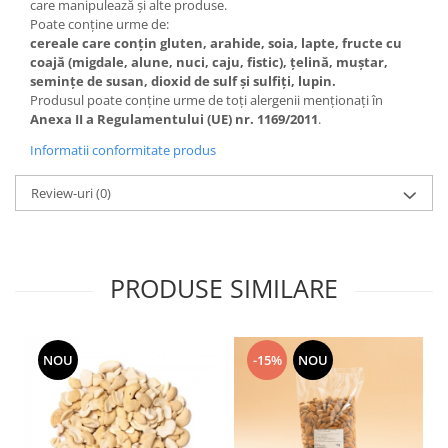
care manipulează și alte produse.
Poate conține urme de:
cereale care conțin gluten, arahide, soia, lapte, fructe cu
coajă (migdale, alune, nuci, caju, fistic), țelină, muștar,
semințe de susan, dioxid de sulf și sulfiți, lupin.
Produsul poate conține urme de toți alergenii menționați în
Anexa II a Regulamentului (UE) nr. 1169/2011
.
Informatii conformitate produs
Review-uri
(0)
PRODUSE SIMILARE
NOU
-15%
NOU