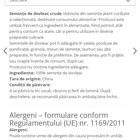
Semințe de dovleac crude
obținute din semințe atent curățate
și selecționate, destinate consumului alimentar. Produsul este
utilizat frecvent ca ingredient în alimentație, fiind potrivit atât
pentru consum ca atare, cât și pentru utilizare în diverse
preparate culinare.
Semințele de dovleac pot fi adăugate în salate, produse de
panificație, granola, mixuri de semințe, iaurturi sau alte
preparate, în funcție de preferințe. De asemenea, pot fi prăjite
sau coapte înainte de consum, după caz.
Produsul nu conține ingrediente adăugate.
Ingrediente:
100% semințe de dovleac
Țara de origine:
China
Condiții de păstrare:
A se păstra la loc uscat, răcoros și ferit de lumină. După
deschidere, se recomandă păstrarea în ambalaj bine închis.
Alergeni – formulare conform
Regulamentului (UE) nr. 1169/2011
Alergeni:
Poate conține urme de alergeni din cauza procesării în unități