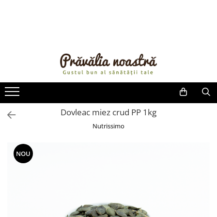
PRODUSE
NOUTĂȚI
ALIMENTE
ULEIURI ȘI UNTURI
MĂSLINE
NUCI ȘI SEMINȚE
Dovleac miez crud PP 1kg
FRUCTE DESHIDRATATE
Nutrissimo
ÎNDULCITORI NATURALI / MIERE
FRUCTE LA CONSERVĂ
NOU
OȚETURI ȘI SOSURI
SOSURI
FĂINĂ FĂRĂ GLUTEN
BĂUTURI / LAPTE VEGETAL
OREZ ȘI CEREALE