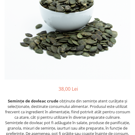
PASTE
CREME ȘI PASTE TARTINABILE
CONDIMENTE
CEAIURI GRECEȘTI
CIOCOLATĂ ȘI CACAO
HEALTHY SNACKS
SUPERALIMENTE
LACTATE
BACANIE
PRODUSE ECO / ORGANICE
PRODUSE ROMÂNEȘTI
38,00 Lei
COSMETICE
Semințe de dovleac crude
obținute din semințe atent curățate și
REMEDII NATURISTE
selecționate, destinate consumului alimentar. Produsul este utilizat
TOATE PRODUSELE
frecvent ca ingredient în alimentație, fiind potrivit atât pentru consum
ca atare, cât și pentru utilizare în diverse preparate culinare.
Semințele de dovleac pot fi adăugate în salate, produse de panificație,
granola, mixuri de semințe, iaurturi sau alte preparate, în funcție de
preferințe. De asemenea, pot fi prăjite sau coapte înainte de consum,