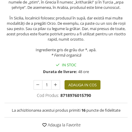
numele de „ptim”, în Grecia îl numesc „kritharáki” și în Turcia „arpa
șehriye”. De asemenea, în Arabia, produsul este bine cunoscut.
În Sicilia, localnicii folosesc produsul în supă, dar există mai multe
modalități de a pregăti Orzo. De exemplu, ca paste cu un sos de roșii
sau pesto. Sau ca pilav cu legume la grătar. Dar, mai presus de toate,
acest produs este foarte potrivit pentru a fi utilizat pentru un risotto
rapid, numit orzotto.
Ingrediente gris de grâu dur *, apă.
* Fermă organică
IN STOC
Durata de livrare:
48 ore
ADAUGA IN COS
Cod Produs:
8718976015790
La achizitionarea acestui produs primiti
16
puncte de fidelitate
Adauga la Favorite