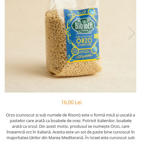
PASTE
CREME ȘI PASTE TARTINABILE
CONDIMENTE
CEAIURI GRECEȘTI
CIOCOLATĂ ȘI CACAO
HEALTHY SNACKS
SUPERALIMENTE
LACTATE
BACANIE
PRODUSE ECO / ORGANICE
PRODUSE ROMÂNEȘTI
COSMETICE
16,00 Lei
REMEDII NATURISTE
Orzo (cunoscut și sub numele de Risoni) este o formă mică și uscată a
TOATE PRODUSELE
pastelor care arată ca boabele de orez. Potrivit italienilor, boabele
arată ca orzul. Din acest motiv, produsul se numește Orzo, care
înseamnă orz în italiană. Acesta este un soi de paste bine cunoscut în
majoritatea țărilor din Marea Mediterană. În Israel este cunoscut sub