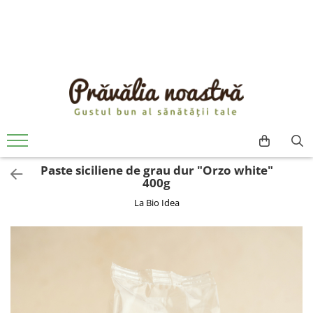
PRODUSE
NOUTĂȚI
ALIMENTE
ULEIURI ȘI UNTURI
MĂSLINE
NUCI ȘI SEMINȚE
Paste siciliene de grau dur "Orzo white"
FRUCTE DESHIDRATATE
400g
ÎNDULCITORI NATURALI / MIERE
La Bio Idea
FRUCTE LA CONSERVĂ
OȚETURI ȘI SOSURI
SOSURI
FĂINĂ FĂRĂ GLUTEN
BĂUTURI / LAPTE VEGETAL
OREZ ȘI CEREALE