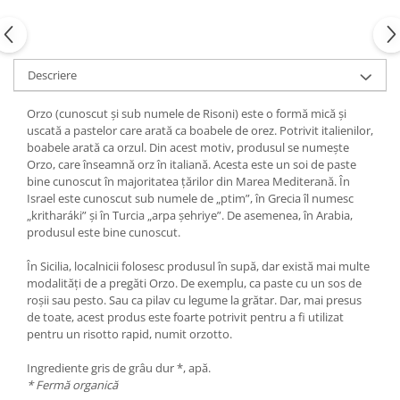
Descriere
Orzo (cunoscut și sub numele de Risoni) este o formă mică și
uscată a pastelor care arată ca boabele de orez. Potrivit italienilor,
boabele arată ca orzul. Din acest motiv, produsul se numește
Orzo, care înseamnă orz în italiană. Acesta este un soi de paste
bine cunoscut în majoritatea țărilor din Marea Mediterană. În
Israel este cunoscut sub numele de „ptim”, în Grecia îl numesc
„kritharáki” și în Turcia „arpa șehriye”. De asemenea, în Arabia,
produsul este bine cunoscut.
În Sicilia, localnicii folosesc produsul în supă, dar există mai multe
modalități de a pregăti Orzo. De exemplu, ca paste cu un sos de
roșii sau pesto. Sau ca pilav cu legume la grătar. Dar, mai presus
de toate, acest produs este foarte potrivit pentru a fi utilizat
pentru un risotto rapid, numit orzotto.
Ingrediente gris de grâu dur *, apă.
* Fermă organică