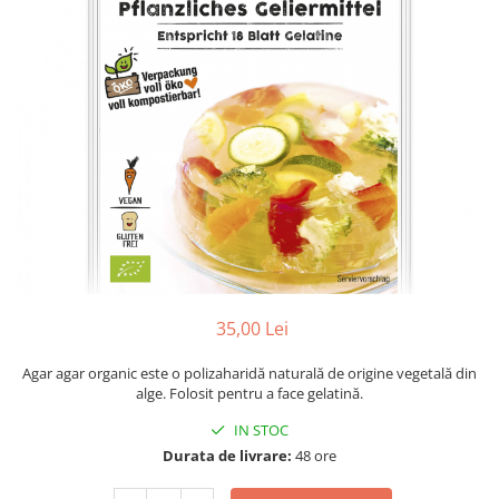
PASTE
CREME ȘI PASTE TARTINABILE
CONDIMENTE
CEAIURI GRECEȘTI
CIOCOLATĂ ȘI CACAO
HEALTHY SNACKS
SUPERALIMENTE
LACTATE
BACANIE
PRODUSE ECO / ORGANICE
PRODUSE ROMÂNEȘTI
35,00 Lei
COSMETICE
Agar agar organic este o polizaharidă naturală de origine vegetală din
REMEDII NATURISTE
alge. Folosit pentru a face gelatină.
TOATE PRODUSELE
IN STOC
Durata de livrare:
48 ore