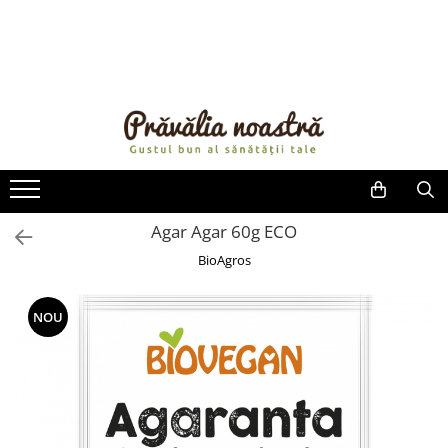
PRODUSE
NOUTĂȚI
ALIMENTE
ULEIURI ȘI UNTURI
MĂSLINE
NUCI ȘI SEMINȚE
Agar Agar 60g ECO
FRUCTE DESHIDRATATE
BioAgros
ÎNDULCITORI NATURALI / MIERE
FRUCTE LA CONSERVĂ
NOU
OȚETURI ȘI SOSURI
SOSURI
FĂINĂ FĂRĂ GLUTEN
BĂUTURI / LAPTE VEGETAL
OREZ ȘI CEREALE