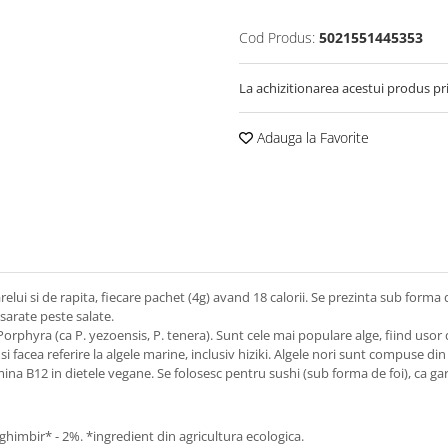
Cod Produs:
5021551445353
La achizitionarea acestui produs pr
Adauga la Favorite
lui si de rapita, fiecare pachet (4g) avand 18 calorii. Se prezinta sub forma d
esarate peste salate.
rphyra (ca P. yezoensis, P. tenera). Sunt cele mai populare alge, fiind usor de
ic si facea referire la algele marine, inclusiv hiziki. Algele nori sunt compuse 
tamina B12 in dietele vegane. Se folosesc pentru sushi (sub forma de foi), ca 
 ghimbir* - 2%. *ingredient din agricultura ecologica.