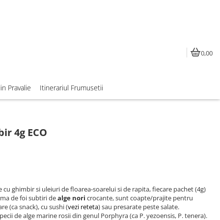
0,00
din Pravalie
Itinerariul Frumusetii
bir 4g ECO
u ghimbir si uleiuri de floarea-soarelui si de rapita, fiecare pachet (4g)
rma de foi subtiri de
alge nori
crocante, sunt coapte/prajite pentru
re (ca snack), cu sushi (
vezi reteta
) sau presarate peste salate.
cii de alge marine rosii din genul Porphyra (ca P. yezoensis, P. tenera).