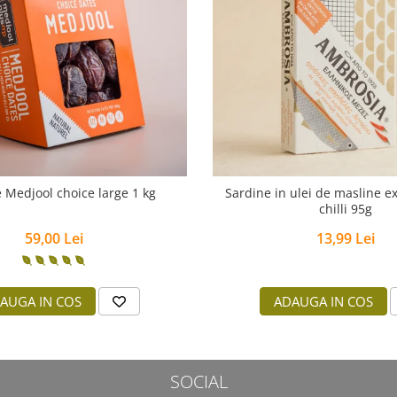
 Medjool choice large 1 kg
Sardine in ulei de masline ex
chilli 95g
59,00 Lei
13,99 Lei
AUGA IN COS
ADAUGA IN COS
SOCIAL