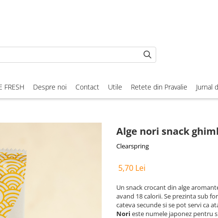
E FRESH
Despre noi
Contact
Utile
Retete din Pravalie
Jurnal 
Alge nori snack ghim
Clearspring
5,70 Lei
Un snack crocant din alge aromante c
avand 18 calorii. Se prezinta sub fo
cateva secunde si se pot servi ca ata
Nori
este numele japonez pentru spe