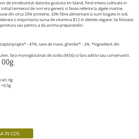
or de intrebuintat datorita gustului lor bland, fiind intens cultivate in
t. Initial termenul de nori era generic si facea referire la algele marine,
mpuse din circa 33% proteine, 33% fibre alimentare si sunt bogate in iod,
considerata o importanta sursa de vitamina B12 in dietele vegane. Se folosesc
 garnitura sau pentru a da aroma preparatelor.
 coapte/prajite* - 47%, sare de mare, ghimbir* - 2%. *ingredient din
luten, fara monoglutamat de sodiu (MSG) si fara aditivi sau conservanti.
/100g
rati: 6g
: <0.5g
A IN COS