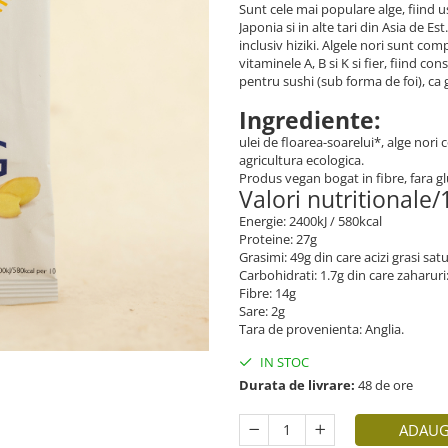
Sunt cele mai populare alge, fiind us
Japonia si in alte tari din Asia de Es
inclusiv hiziki. Algele nori sunt co
vitaminele A, B si K si fier, fiind 
pentru sushi (sub forma de foi), ca
Ingrediente:
ulei de floarea-soarelui*, alge nori
agricultura ecologica.
Produs vegan bogat in fibre, fara g
Valori nutritionale
Energie: 2400kJ / 580kcal
Proteine: 27g
Grasimi: 49g din care acizi grasi satu
Carbohidrati: 1.7g din care zaharuri
Fibre: 14g
Sare: 2g
Tara de provenienta: Anglia.
IN STOC
Durata de livrare:
48 de ore
ADAUG