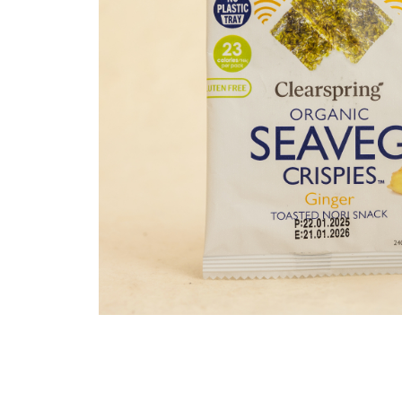
PASTE
CREME ȘI PASTE TARTINABILE
CONDIMENTE
CEAIURI GRECEȘTI
CIOCOLATĂ ȘI CACAO
HEALTHY SNACKS
SUPERALIMENTE
LACTATE
BACANIE
PRODUSE ECO / ORGANICE
PRODUSE ROMÂNEȘTI
COSMETICE
REMEDII NATURISTE
TOATE PRODUSELE