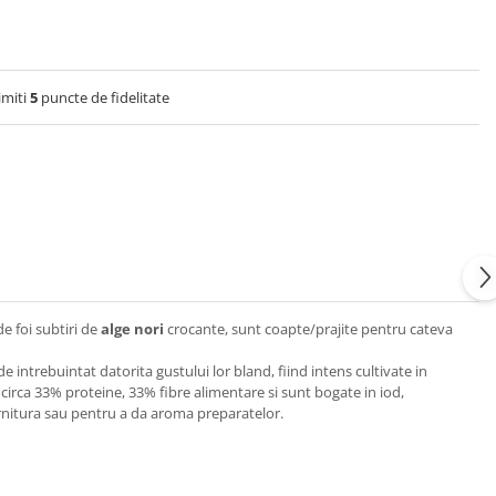
imiti
5
puncte de fidelitate
e foi subtiri de
alge nori
crocante, sunt coapte/prajite pentru cateva
 intrebuintat datorita gustului lor bland, fiind intens cultivate in
din circa 33% proteine, 33% fibre alimentare si sunt bogate in iod,
garnitura sau pentru a da aroma preparatelor.