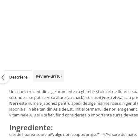
Review-uri
(0)
Descriere
Un snack crocant din alge aromante cu ghimbir si uleiuri de floarea-soare
secunde si se pot servi ca atare (ca snack), cu sushi (
vezi reteta
) sau pr
Nori
este numele japonez pentru specii de alge marine rosii din genul Po
Japonia si in alte tari din Asia de Est. Initial termenul de nori era gener
vitaminele A, B si K si fier, fiind considerata o importanta sursa de vi
Ingrediente:
ulei de floarea-soarelui*, alge nori coapte/prajite* - 47%, sare de mare,