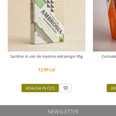
Sardine in ulei de masline extravirgin 95g
Curmale
13,99 Lei
ADAUGA IN COS
AD
NEWSLETTER