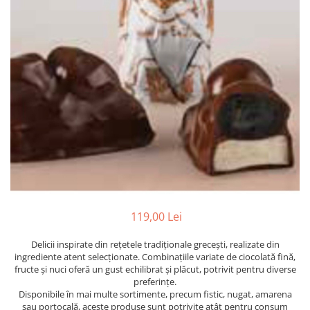
PASTE
CREME ȘI PASTE TARTINABILE
CONDIMENTE
CEAIURI GRECEȘTI
CIOCOLATĂ ȘI CACAO
HEALTHY SNACKS
SUPERALIMENTE
LACTATE
BACANIE
PRODUSE ECO / ORGANICE
PRODUSE ROMÂNEȘTI
COSMETICE
119,00 Lei
REMEDII NATURISTE
Delicii inspirate din rețetele tradiționale grecești, realizate din
TOATE PRODUSELE
ingrediente atent selecționate. Combinațiile variate de ciocolată fină,
fructe și nuci oferă un gust echilibrat și plăcut, potrivit pentru diverse
preferințe.
Disponibile în mai multe sortimente, precum fistic, nugat, amarena
sau portocală, aceste produse sunt potrivite atât pentru consum