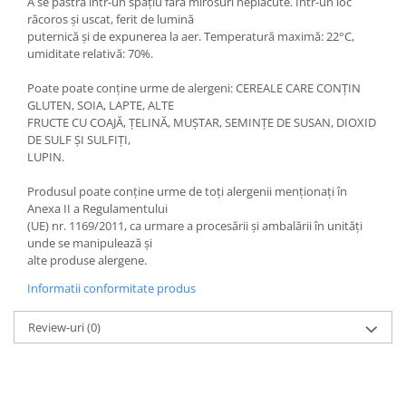
A se păstra într-un spațiu fără mirosuri neplăcute. Într-un loc
răcoros și uscat, ferit de lumină
puternică și de expunerea la aer. Temperatură maximă: 22°C,
umiditate relativă: 70%.
Poate poate conține urme de alergeni: CEREALE CARE CONȚIN
GLUTEN, SOIA, LAPTE, ALTE
FRUCTE CU COAJĂ, ȚELINĂ, MUȘTAR, SEMINȚE DE SUSAN, DIOXID
DE SULF ȘI SULFIȚI,
LUPIN.
Produsul poate conține urme de toți alergenii menționați în
Anexa II a Regulamentului
(UE) nr. 1169/2011, ca urmare a procesării și ambalării în unități
unde se manipulează și
alte produse alergene.
Informatii conformitate produs
Review-uri
(0)