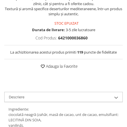
zilnic, cât și pentru a fi oferite cadou.
Textură și aromă specifice deserturilor mediteraneene, într-un produs
simplu și autentic.
STOC EPUIZAT
Durata de livrare:
3-5 zile lucratoare
Cod Produs:
6421000036860
La achizitionarea acestui produs primiti
119
puncte de fidelitate
Adauga la Favorite
Descriere
Ingrediente:
ciocolată neagră (zahăr, masă de cacao, unt de cacao, emulsifiant:
LECITINĂ DIN SOIA,
vanilină),