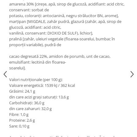
amarena 30% [cireșe, apă, sirop de glucoză, acidifiant: acid citric,
conservant: sorbat de
potasiu, coloranți: antocianină, negru strălucitor BN, arome],
marțipan [MIGDALE, zahăr pudră, glazură (zahăr, apă, sirop de
glucoză, acidifiant: acid citric,
vanilină, conservant: DIOXID DE SULF), lichior],
pralină [zahăr, uleiuri vegetale (floarea-soarelui, bumbac în
proporții variabile), pudră de
cacao degresată 22%, amidon de porumb, unt de cacao,
emulsifiant: lecitină din floarea-
soarelui].
Valori nutriționale (per 100 g):
Valoare energetică: 1539 kJ / 362 kcal
Grăsimi: 24,1 g
din care acizi grași saturați: 13,6 g
Carbohidrați: 36,0 g
din care zaharuri: 32,0 g
Fibre: 1,0 g
Proteine: 2,6 g
Sare: 0,10 g