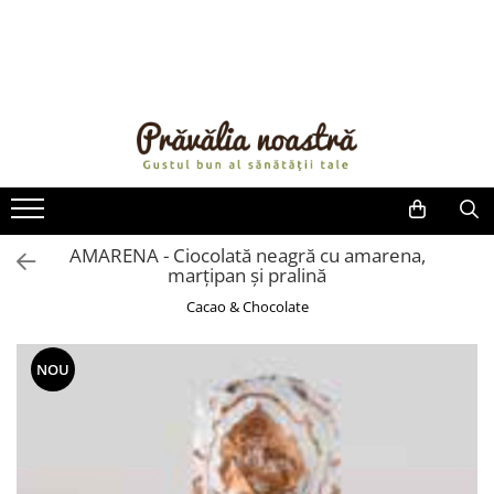
PRODUSE
NOUTĂȚI
ALIMENTE
ULEIURI ȘI UNTURI
MĂSLINE
NUCI ȘI SEMINȚE
AMARENA - Ciocolată neagră cu amarena,
marțipan și pralină
FRUCTE DESHIDRATATE
ÎNDULCITORI NATURALI / MIERE
Cacao & Chocolate
FRUCTE LA CONSERVĂ
OȚETURI ȘI SOSURI
NOU
SOSURI
FĂINĂ FĂRĂ GLUTEN
BĂUTURI / LAPTE VEGETAL
OREZ ȘI CEREALE