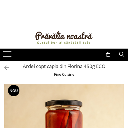
PRODUSE
NOUTĂȚI
ALIMENTE
ULEIURI ȘI UNTURI
MĂSLINE
NUCI ȘI SEMINȚE
Ardei copt capia din Florina 450g ECO
FRUCTE DESHIDRATATE
Fine Cuisine
ÎNDULCITORI NATURALI / MIERE
FRUCTE LA CONSERVĂ
NOU
OȚETURI ȘI SOSURI
SOSURI
FĂINĂ FĂRĂ GLUTEN
BĂUTURI / LAPTE VEGETAL
OREZ ȘI CEREALE