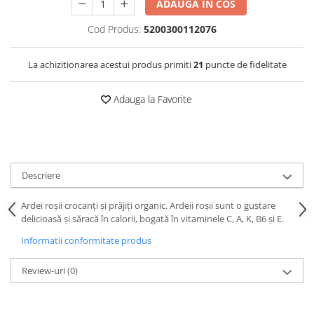
ADAUGA IN COS
Cod Produs:
5200300112076
La achizitionarea acestui produs primiti
21
puncte de fidelitate
Adauga la Favorite
Descriere
Ardei roșii crocanți și prăjiți organic. Ardeii roșii sunt o gustare
delicioasă și săracă în calorii, bogată în vitaminele C, A, K, B6 și E.
Informatii conformitate produs
Review-uri
(0)