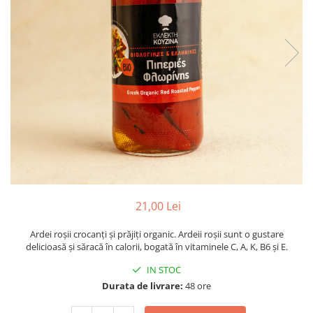
PASTE
CREME ȘI PASTE TARTINABILE
CONDIMENTE
CEAIURI GRECEȘTI
CIOCOLATĂ ȘI CACAO
HEALTHY SNACKS
SUPERALIMENTE
LACTATE
BACANIE
PRODUSE ECO / ORGANICE
PRODUSE ROMÂNEȘTI
21,00 Lei
COSMETICE
Ardei roșii crocanți și prăjiți organic. Ardeii roșii sunt o gustare
REMEDII NATURISTE
delicioasă și săracă în calorii, bogată în vitaminele C, A, K, B6 și E.
TOATE PRODUSELE
IN STOC
Durata de livrare:
48 ore