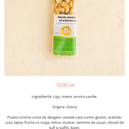
PASTE
CREME ȘI PASTE TARTINABILE
CONDIMENTE
CEAIURI GRECEȘTI
CIOCOLATĂ ȘI CACAO
HEALTHY SNACKS
SUPERALIMENTE
LACTATE
BACANIE
PRODUSE ECO / ORGANICE
PRODUSE ROMÂNEȘTI
10,00 Lei
COSMETICE
Ingrediente: caju, miere, aroma vanilie.
REMEDII NATURISTE
TOATE PRODUSELE
Origine: Grecia
Poate contine urme de alergeni: cereale care contin gluten, arahide,
soia, lapte, fructe cu coaja, telina, mustar, seminte de susan, dioxid de
sulf si sulfiti, lupin.