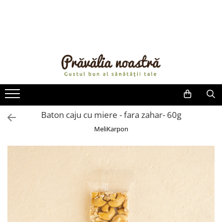
PRODUSE
NOUTĂȚI
ALIMENTE
ULEIURI ȘI UNTURI
MĂSLINE
NUCI ȘI SEMINȚE
Baton caju cu miere - fara zahar- 60g
FRUCTE DESHIDRATATE
MeliKarpon
ÎNDULCITORI NATURALI / MIERE
FRUCTE LA CONSERVĂ
OȚETURI ȘI SOSURI
SOSURI
FĂINĂ FĂRĂ GLUTEN
BĂUTURI / LAPTE VEGETAL
OREZ ȘI CEREALE