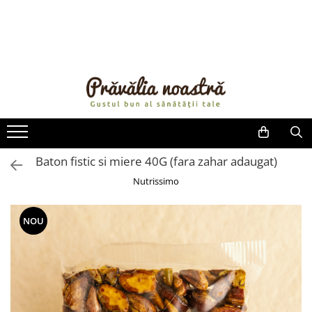
PRODUSE
NOUTĂȚI
ALIMENTE
ULEIURI ȘI UNTURI
MĂSLINE
NUCI ȘI SEMINȚE
Baton fistic si miere 40G (fara zahar adaugat)
FRUCTE DESHIDRATATE
Nutrissimo
ÎNDULCITORI NATURALI / MIERE
FRUCTE LA CONSERVĂ
NOU
OȚETURI ȘI SOSURI
SOSURI
FĂINĂ FĂRĂ GLUTEN
BĂUTURI / LAPTE VEGETAL
OREZ ȘI CEREALE