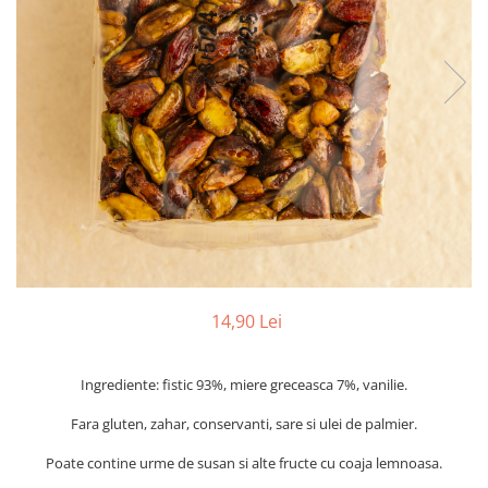
PASTE
CREME ȘI PASTE TARTINABILE
CONDIMENTE
CEAIURI GRECEȘTI
CIOCOLATĂ ȘI CACAO
HEALTHY SNACKS
SUPERALIMENTE
LACTATE
BACANIE
PRODUSE ECO / ORGANICE
PRODUSE ROMÂNEȘTI
14,90 Lei
COSMETICE
REMEDII NATURISTE
Ingrediente: fistic 93%, miere greceasca 7%, vanilie.
TOATE PRODUSELE
Fara gluten, zahar, conservanti, sare si ulei de palmier.
Poate contine urme de susan si alte fructe cu coaja lemnoasa.