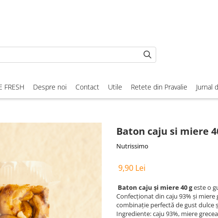
E FRESH
Despre noi
Contact
Utile
Retete din Pravalie
Jurnal 
Baton caju si miere 
Nutrissimo
9,90 Lei
Baton caju și miere 40 g
este o gu
Confecționat din caju 93% și miere g
combinație perfectă de gust dulce ș
Ingrediente: caju 93%, miere grece