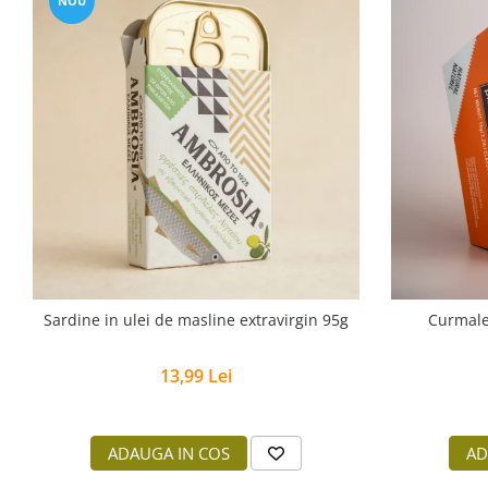
NOU
Sardine in ulei de masline extravirgin 95g
Curmale
13,99 Lei
ADAUGA IN COS
AD