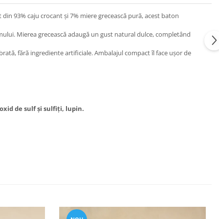
at din 93% caju crocant și 7% miere grecească pură, acest baton
ismului. Mierea grecească adaugă un gust natural dulce, completând
rată, fără ingrediente artificiale. Ambalajul compact îl face ușor de
d de sulf și sulfiți, lupin.