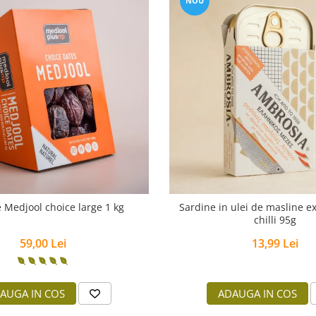
NOU
 Medjool choice large 1 kg
Sardine in ulei de masline ex
chilli 95g
59,00 Lei
13,99 Lei
AUGA IN COS
ADAUGA IN COS