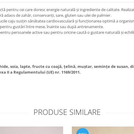
tă pentru cei care doresc energie naturală și ingrediente de calitate. Realiz
fără adaos de zahăr, conservanți, sare, gluten sau ulei de palmier.
nucile caju susțin sănătatea cardiovasculară și funcționarea optimă a organ
ă pentru gustări între mese, înainte sau după antrenamente.
entru persoanele active sau pentru oricine caută o gustare naturală și echilib
e, soia, lapte, fructe cu coajă, țelină, muștar, semințe de susan, dioxi
xa II a Regulamentului (UE) nr. 1169/2011.
PRODUSE SIMILARE