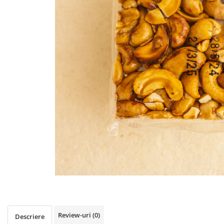
PASTE
CREME ȘI PASTE TARTINABILE
CONDIMENTE
CEAIURI GRECEȘTI
CIOCOLATĂ ȘI CACAO
HEALTHY SNACKS
SUPERALIMENTE
LACTATE
BACANIE
PRODUSE ECO / ORGANICE
PRODUSE ROMÂNEȘTI
COSMETICE
REMEDII NATURISTE
TOATE PRODUSELE
Review-uri
(0)
Descriere