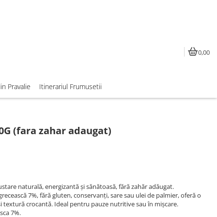
0,00
din Pravalie
Itinerariul Frumusetii
40G (fara zahar adaugat)
stare naturală, energizantă și sănătoasă, fără zahăr adăugat.
recească 7%, fără gluten, conservanți, sare sau ulei de palmier, oferă o
i textură crocantă. Ideal pentru pauze nutritive sau în mișcare.
asca 7%.