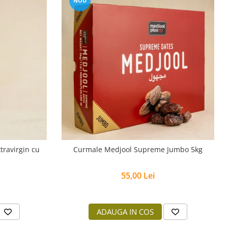
NOU
travirgin cu
Curmale Medjool Supreme Jumbo 5kg
55,00 Lei
ADAUGA IN COS