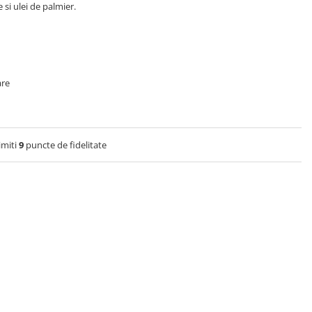
 si ulei de palmier.
are
imiti
9
puncte de fidelitate