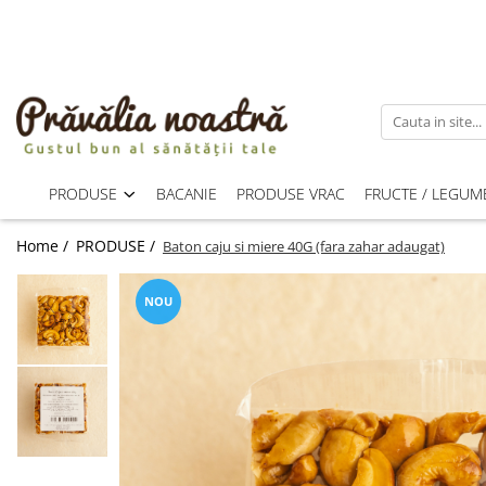
PRODUSE
NOUTĂȚI
ALIMENTE
ULEIURI ȘI UNTURI
PRODUSE
BACANIE
PRODUSE VRAC
FRUCTE / LEGUM
MĂSLINE
NUCI ȘI SEMINȚE
Home /
PRODUSE /
Baton caju si miere 40G (fara zahar adaugat)
FRUCTE DESHIDRATATE
ÎNDULCITORI NATURALI / MIERE
NOU
FRUCTE LA CONSERVĂ
OȚETURI ȘI SOSURI
SOSURI
FĂINĂ FĂRĂ GLUTEN
BĂUTURI / LAPTE VEGETAL
OREZ ȘI CEREALE