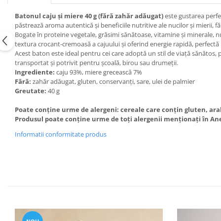
Batonul caju și miere 40 g (fără zahăr adăugat)
este gustarea perfec
păstrează aroma autentică și beneficiile nutritive ale nucilor și mierii, 
Bogate în proteine vegetale, grăsimi sănătoase, vitamine și minerale, 
textura crocant-cremoasă a cajuului și oferind energie rapidă, perfect
Acest baton este ideal pentru cei care adoptă un stil de viață sănătos, p
transportat și potrivit pentru școală, birou sau drumeții.
Ingrediente:
caju 93%, miere grecească 7%
Fără:
zahăr adăugat, gluten, conservanți, sare, ulei de palmier
Greutate:
40 g
Poate conține urme de alergeni: cereale care conțin gluten, arahid
Produsul poate conține urme de toți alergenii menționați în Ane
Informatii conformitate produs