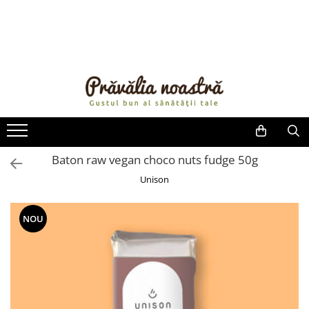
PRODUSE
NOUTĂȚI
ALIMENTE
ULEIURI ȘI UNTURI
MĂSLINE
NUCI ȘI SEMINȚE
Baton raw vegan choco nuts fudge 50g
FRUCTE DESHIDRATATE
Unison
ÎNDULCITORI NATURALI / MIERE
FRUCTE LA CONSERVĂ
NOU
OȚETURI ȘI SOSURI
SOSURI
FĂINĂ FĂRĂ GLUTEN
BĂUTURI / LAPTE VEGETAL
OREZ ȘI CEREALE