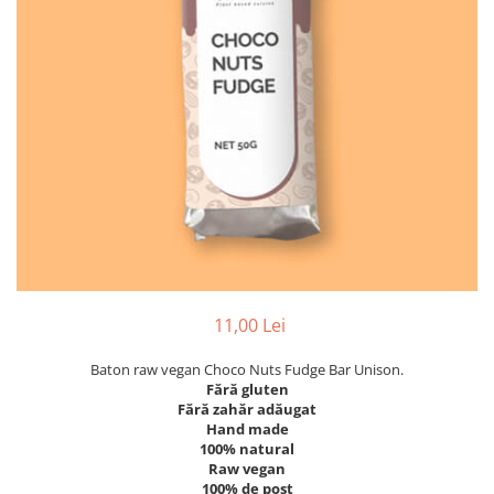
PASTE
CREME ȘI PASTE TARTINABILE
CONDIMENTE
CEAIURI GRECEȘTI
CIOCOLATĂ ȘI CACAO
HEALTHY SNACKS
SUPERALIMENTE
LACTATE
BACANIE
PRODUSE ECO / ORGANICE
PRODUSE ROMÂNEȘTI
11,00 Lei
COSMETICE
Baton raw vegan Choco Nuts Fudge Bar Unison.
REMEDII NATURISTE
Fără gluten
TOATE PRODUSELE
Fără zahăr adăugat
Hand made
100% natural
Raw vegan
100% de post