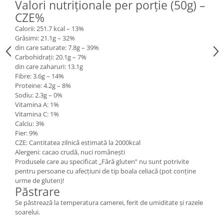
Valori nutriţionale per porţie (50g) –
CZE%
Calorii: 251.7 kcal – 13%
Grăsimi: 21.1g – 32%
din care saturate: 7.8g – 39%
Carbohidraţi: 20.1g – 7%
din care zaharuri: 13.1g
Fibre: 3.6g – 14%
Proteine: 4.2g – 8%
Sodiu: 2.3g – 0%
Vitamina A: 1%
Vitamina C: 1%
Calciu: 3%
Fier: 9%
CZE: Cantitatea zilnică estimată la 2000kcal
Alergeni: cacao crudă, nuci româneşti
Produsele care au specificat „Fără gluten” nu sunt potrivite
pentru persoane cu afecțiuni de tip boala celiacă (pot conține
urme de gluten)!
Păstrare
Se păstrează la temperatura camerei, ferit de umiditate şi razele
soarelui.