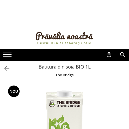
PRODUSE
NOUTĂȚI
ALIMENTE
ULEIURI ȘI UNTURI
MĂSLINE
NUCI ȘI SEMINȚE
Bautura din soia BIO 1L
FRUCTE DESHIDRATATE
The Bridge
ÎNDULCITORI NATURALI / MIERE
FRUCTE LA CONSERVĂ
NOU
OȚETURI ȘI SOSURI
SOSURI
FĂINĂ FĂRĂ GLUTEN
BĂUTURI / LAPTE VEGETAL
OREZ ȘI CEREALE