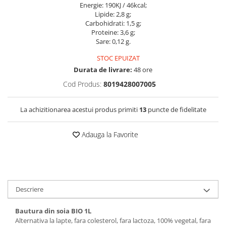
Energie: 190KJ / 46kcal;
Lipide: 2,8 g;
Carbohidrati: 1,5 g;
Proteine: 3,6 g;
Sare: 0,12 g.
STOC EPUIZAT
Durata de livrare:
48 ore
Cod Produs:
8019428007005
La achizitionarea acestui produs primiti
13
puncte de fidelitate
Adauga la Favorite
Descriere
Bautura din soia BIO 1L
Alternativa la lapte, fara colesterol, fara lactoza, 100% vegetal, fara