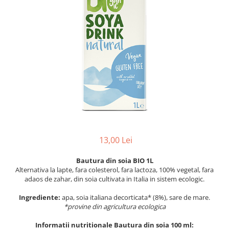
PASTE
CREME ȘI PASTE TARTINABILE
CONDIMENTE
CEAIURI GRECEȘTI
CIOCOLATĂ ȘI CACAO
HEALTHY SNACKS
SUPERALIMENTE
LACTATE
BACANIE
PRODUSE ECO / ORGANICE
13,00 Lei
PRODUSE ROMÂNEȘTI
COSMETICE
Bautura din soia BIO 1L
Alternativa la lapte, fara colesterol, fara lactoza, 100% vegetal, fara
REMEDII NATURISTE
adaos de zahar, din soia cultivata in Italia in sistem ecologic.
TOATE PRODUSELE
Ingrediente:
apa, soia italiana decorticata* (8%), sare de mare.
*provine din agricultura ecologica
Informatii nutritionale Bautura din soia 100 ml: