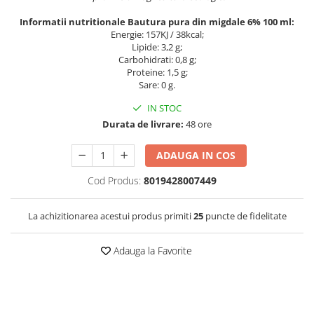
Informatii nutritionale Bautura pura din migdale 6% 100 ml:
Energie: 157KJ / 38kcal;
Lipide: 3,2 g;
Carbohidrati: 0,8 g;
Proteine: 1,5 g;
Sare: 0 g.
IN STOC
Durata de livrare:
48 ore
ADAUGA IN COS
Cod Produs:
8019428007449
La achizitionarea acestui produs primiti
25
puncte de fidelitate
Adauga la Favorite