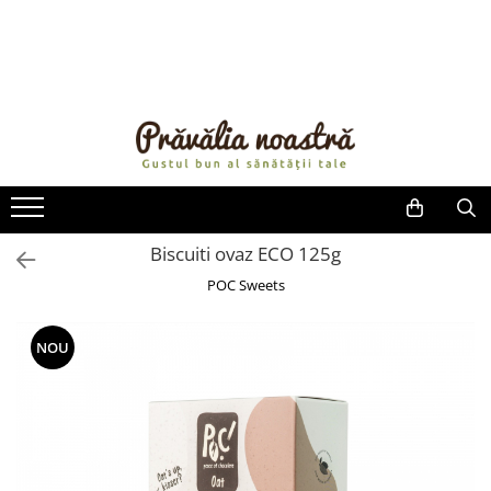
PRODUSE
NOUTĂȚI
ALIMENTE
ULEIURI ȘI UNTURI
MĂSLINE
NUCI ȘI SEMINȚE
Biscuiti ovaz ECO 125g
FRUCTE DESHIDRATATE
POC Sweets
ÎNDULCITORI NATURALI / MIERE
FRUCTE LA CONSERVĂ
NOU
OȚETURI ȘI SOSURI
SOSURI
FĂINĂ FĂRĂ GLUTEN
BĂUTURI / LAPTE VEGETAL
OREZ ȘI CEREALE