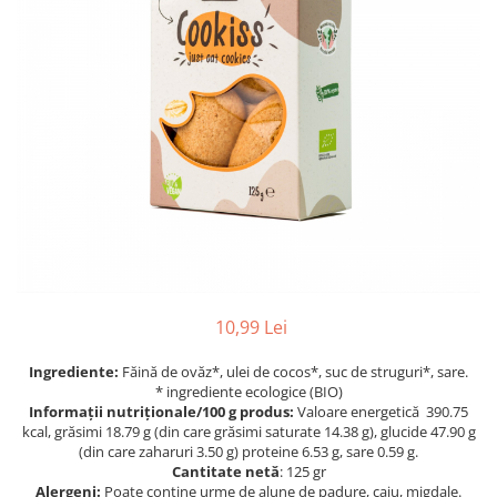
PASTE
CREME ȘI PASTE TARTINABILE
CONDIMENTE
CEAIURI GRECEȘTI
CIOCOLATĂ ȘI CACAO
HEALTHY SNACKS
SUPERALIMENTE
LACTATE
BACANIE
PRODUSE ECO / ORGANICE
PRODUSE ROMÂNEȘTI
10,99 Lei
COSMETICE
Ingrediente:
Făină de ovăz*, ulei de cocos*, suc de struguri*, sare.
REMEDII NATURISTE
* ingrediente ecologice (BIO)
TOATE PRODUSELE
Informații nutriționale/100 g produs:
Valoare energetică 390.75
kcal, grăsimi 18.79 g (din care grăsimi saturate 14.38 g), glucide 47.90 g
(din care zaharuri 3.50 g) proteine 6.53 g, sare 0.59 g.
Cantitate netă
: 125 gr
Alergeni:
Poate conține urme de alune de padure, caju, migdale.