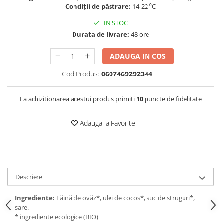
Condiții de păstrare:
14-22 ⁰C
IN STOC
Durata de livrare:
48 ore
ADAUGA IN COS
Cod Produs:
0607469292344
La achizitionarea acestui produs primiti
10
puncte de fidelitate
Adauga la Favorite
Descriere
Ingrediente:
Făină de ovăz*, ulei de cocos*, suc de struguri*,
sare.
* ingrediente ecologice (BIO)