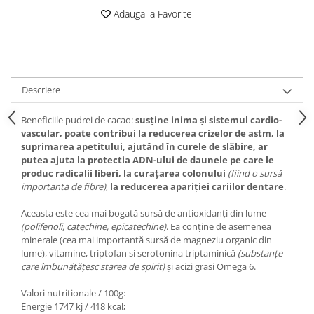
Adauga la Favorite
Descriere
Beneficiile pudrei de cacao:
susține inima și sistemul cardio-
vascular, poate contribui la reducerea crizelor de astm, la
suprimarea apetitului, ajutând în curele de slăbire, ar
putea ajuta la protectia ADN-ului de daunele pe care le
produc radicalii liberi, la curațarea colonului
(fiind o sursă
importantă de fibre)
,
la reducerea apariției cariilor dentare
.
Aceasta este cea mai bogată sursă de antioxidanți din lume
(polifenoli, catechine, epicatechine)
. Ea conține de asemenea
minerale (cea mai importantă sursă de magneziu organic din
lume), vitamine, triptofan si serotonina triptaminică
(substanțe
care îmbunătățesc starea de spirit)
și acizi grasi Omega 6.
Valori nutritionale / 100g:
Energie 1747 kj / 418 kcal;