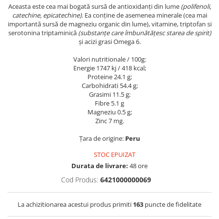
Aceasta este cea mai bogată sursă de antioxidanți din lume
(polifenoli,
catechine, epicatechine)
. Ea conține de asemenea minerale (cea mai
importantă sursă de magneziu organic din lume), vitamine, triptofan si
serotonina triptaminică
(substanțe care îmbunătățesc starea de spirit)
și acizi grasi Omega 6.
Valori nutritionale / 100g:
Energie 1747 kj / 418 kcal;
Proteine 24.1 g;
Carbohidrati 54.4 g;
Grasimi 11.5 g;
Fibre 5.1 g
Magneziu 0.5 g;
Zinc 7 mg.
Țara de origine:
Peru
STOC EPUIZAT
Durata de livrare:
48 ore
Cod Produs:
6421000000069
La achizitionarea acestui produs primiti
163
puncte de fidelitate