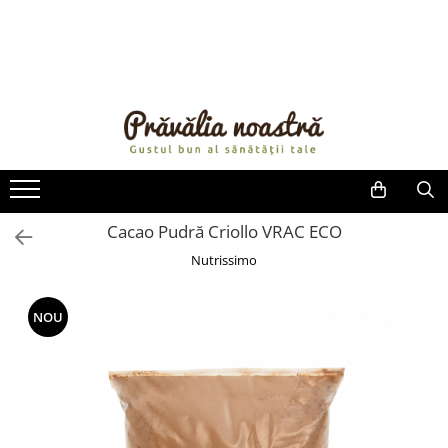
PRODUSE
NOUTĂȚI
ALIMENTE
ULEIURI ȘI UNTURI
MĂSLINE
NUCI ȘI SEMINȚE
Cacao Pudră Criollo VRAC ECO
FRUCTE DESHIDRATATE
Nutrissimo
ÎNDULCITORI NATURALI / MIERE
FRUCTE LA CONSERVĂ
NOU
OȚETURI ȘI SOSURI
SOSURI
FĂINĂ FĂRĂ GLUTEN
BĂUTURI / LAPTE VEGETAL
OREZ ȘI CEREALE