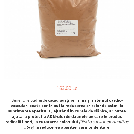
PASTE
CREME ȘI PASTE TARTINABILE
CONDIMENTE
CEAIURI GRECEȘTI
CIOCOLATĂ ȘI CACAO
HEALTHY SNACKS
SUPERALIMENTE
LACTATE
BACANIE
PRODUSE ECO / ORGANICE
PRODUSE ROMÂNEȘTI
163,00 Lei
COSMETICE
Beneficiile pudrei de cacao:
susține inima și sistemul cardio-
REMEDII NATURISTE
vascular, poate contribui la reducerea crizelor de astm, la
TOATE PRODUSELE
suprimarea apetitului, ajutând în curele de slăbire, ar putea
ajuta la protectia ADN-ului de daunele pe care le produc
radicalii liberi, la curațarea colonului
(fiind o sursă importantă de
fibre)
,
la reducerea apariției cariilor dentare
.