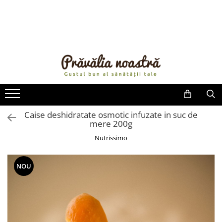
PRODUSE
NOUTĂȚI
ALIMENTE
ULEIURI ȘI UNTURI
MĂSLINE
NUCI ȘI SEMINȚE
Caise deshidratate osmotic infuzate in suc de
mere 200g
FRUCTE DESHIDRATATE
ÎNDULCITORI NATURALI / MIERE
Nutrissimo
FRUCTE LA CONSERVĂ
OȚETURI ȘI SOSURI
NOU
SOSURI
FĂINĂ FĂRĂ GLUTEN
BĂUTURI / LAPTE VEGETAL
OREZ ȘI CEREALE