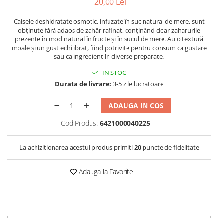
20,00 Lei
Caisele deshidratate osmotic, infuzate în suc natural de mere, sunt
obținute fără adaos de zahăr rafinat, conținând doar zaharurile
prezente în mod natural în fructe și în sucul de mere. Au o textură
moale și un gust echilibrat, fiind potrivite pentru consum ca gustare
sau ca ingredient în diverse preparate.
IN STOC
Durata de livrare:
3-5 zile lucratoare
ADAUGA IN COS
Cod Produs:
6421000040225
La achizitionarea acestui produs primiti
20
puncte de fidelitate
Adauga la Favorite