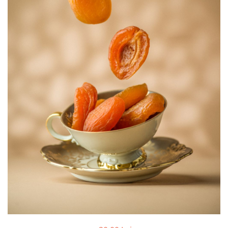
PASTE
CREME ȘI PASTE TARTINABILE
CONDIMENTE
CEAIURI GRECEȘTI
CIOCOLATĂ ȘI CACAO
HEALTHY SNACKS
SUPERALIMENTE
LACTATE
BACANIE
PRODUSE ECO / ORGANICE
PRODUSE ROMÂNEȘTI
COSMETICE
REMEDII NATURISTE
TOATE PRODUSELE