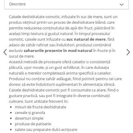
Descriere
Caisele deshidratate osmotic, infuzate în suc de mere, sunt un
produs obținut printr-un proces de deshidratare blând, care
permite reducerea conținutului de apă din fruct, păstrând în
același timp textura și gustul natural. În timpul procesului
osmotic, caisele sunt infuzate cu
suc natural de mere
, fără
adaos de zahăr rafinat sau îndulcitori, produsul conținând
exclusiv
zaharurile prezente în mod natural
în fructe și în
sucul de mere.
Această metodă de procesare oferă caiselor o consistență
plăcută, ușor moale, și un gust echilibrat, în care dulceața
naturală a merelor completează aroma specifică a caiselor.
Produsul nu conține zahăr adăugat, fiind potrivit pentru cei care
doresc să evite îndulcitorii suplimentari în alimentația zilnică.
Caisele deshidratate osmotic pot fi consumate ca atare, fiind o
gustare practică, sau pot fi integrate în diverse combinații
culinare. Sunt utilizate frecvent în:
mixuri de fructe deshidratate
cereale și granola
deserturi simple
produse de patiserie
salate sau preparate dulci-acrișoare