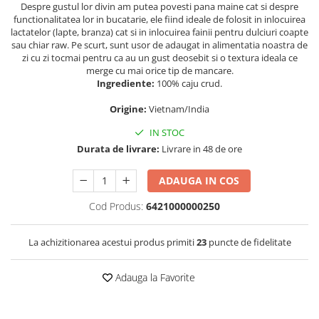
PASTE
Despre gustul lor divin am putea povesti pana maine cat si despre
functionalitatea lor in bucatarie, ele fiind ideale de folosit in inlocuirea
CREME ȘI PASTE TARTINABILE
lactatelor (lapte, branza) cat si in inlocuirea fainii pentru dulciuri coapte
CONDIMENTE
sau chiar raw. Pe scurt, sunt usor de adaugat in alimentatia noastra de
zi cu zi tocmai pentru ca au un gust deosebit si o textura ideala ce
CEAIURI GRECEȘTI
merge cu mai orice tip de mancare.
CIOCOLATĂ ȘI CACAO
Ingrediente:
100% caju crud.
HEALTHY SNACKS
Origine:
Vietnam/India
SUPERALIMENTE
IN STOC
LACTATE
Durata de livrare:
Livrare in 48 de ore
BACANIE
PRODUSE ECO / ORGANICE
ADAUGA IN COS
PRODUSE ROMÂNEȘTI
Cod Produs:
6421000000250
COSMETICE
REMEDII NATURISTE
La achizitionarea acestui produs primiti
23
puncte de fidelitate
TOATE PRODUSELE
Adauga la Favorite