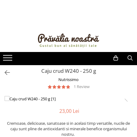
PRODUSE
NOUTĂȚI
ALIMENTE
ULEIURI ȘI UNTURI
MĂSLINE
NUCI ȘI SEMINȚE
Caju crud W240 - 250 g
FRUCTE DESHIDRATATE
Nutrissimo
ÎNDULCITORI NATURALI / MIERE
1 Review
FRUCTE LA CONSERVĂ
OȚETURI ȘI SOSURI
SOSURI
23,00 Lei
FĂINĂ FĂRĂ GLUTEN
BĂUTURI / LAPTE VEGETAL
Cremoase, delicioase, sanatoase si in acelasi timp versatile, nucile de
caju sunt pline de antioxidanti si minerale benefice organismului
OREZ ȘI CEREALE
nostru.