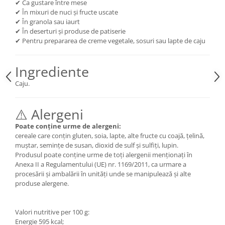
✔ Ca gustare între mese
✔ În mixuri de nuci și fructe uscate
✔ În granola sau iaurt
✔ În deserturi și produse de patiserie
✔ Pentru prepararea de creme vegetale, sosuri sau lapte de caju
Ingrediente
Caju.
⚠️ Alergeni
Poate conține urme de alergeni:
cereale care conțin gluten, soia, lapte, alte fructe cu coajă, țelină,
muștar, semințe de susan, dioxid de sulf și sulfiți, lupin.
Produsul poate conține urme de toți alergenii menționați în
Anexa II a Regulamentului (UE) nr. 1169/2011, ca urmare a
procesării și ambalării în unități unde se manipulează și alte
produse alergene.
Valori nutritive per 100 g:
Energie 595 kcal;