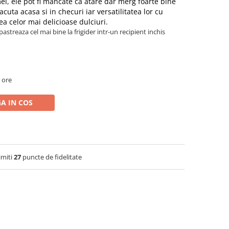
el, ele pot fi mancate ca atare dar merg foarte bine
facuta acasa si in checuri iar versatilitatea lor cu
ea celor mai delicioase dulciuri.
streaza cel mai bine la frigider intr-un recipient inchis
 ore
A IN COS
imiti
27
puncte de fidelitate