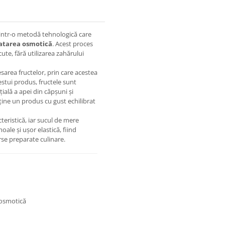
rintr-o metodă tehnologică care
ratarea osmotică
. Acest proces
ute, fără utilizarea zahărului
sarea fructelor, prin care acestea
estui produs, fructele sunt
ială a apei din căpșuni și
ține un produs cu gust echilibrat
teristică, iar sucul de mere
oale și ușor elastică, fiind
rse preparate culinare.
 osmotică