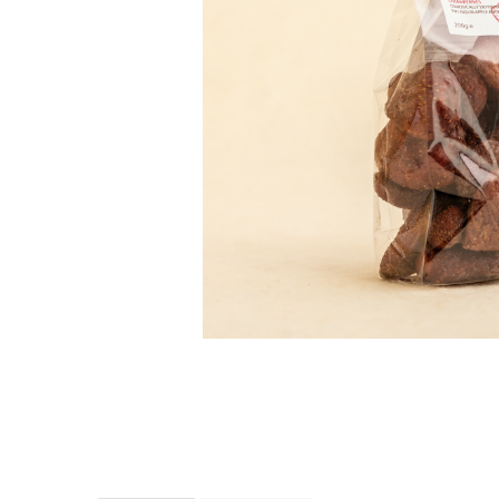
PASTE
CREME ȘI PASTE TARTINABILE
CONDIMENTE
CEAIURI GRECEȘTI
CIOCOLATĂ ȘI CACAO
HEALTHY SNACKS
SUPERALIMENTE
LACTATE
BACANIE
PRODUSE ECO / ORGANICE
PRODUSE ROMÂNEȘTI
COSMETICE
REMEDII NATURISTE
TOATE PRODUSELE