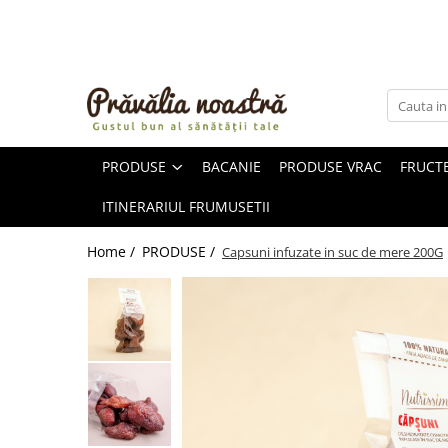
PRODUSE
NOUTĂȚI
ALIMENTE
PRODUSE
BACANIE
PRODUSE VRAC
FRUCTE
ULEIURI ȘI UNTURI
MĂSLINE
ITINERARIUL FRUMUSETII
NUCI ȘI SEMINȚE
FRUCTE DESHIDRATATE
Home /
PRODUSE /
Capsuni infuzate in suc de mere 200G
ÎNDULCITORI NATURALI / MIERE
FRUCTE LA CONSERVĂ
OȚETURI ȘI SOSURI
SOSURI
FĂINĂ FĂRĂ GLUTEN
BĂUTURI / LAPTE VEGETAL
OREZ ȘI CEREALE