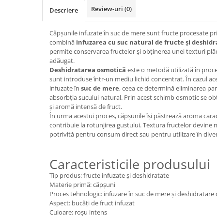
Review-uri
(0)
Descriere
Căpșunile infuzate în suc de mere sunt fructe procesate p
combină
infuzarea cu suc natural de fructe și deshid
permite conservarea fructelor și obținerea unei texturi plăc
adăugat.
Deshidratarea osmotică
este o metodă utilizată în proce
sunt introduse într-un mediu lichid concentrat. În cazul ac
infuzate în
suc de mere
, ceea ce determină eliminarea parț
absorbția sucului natural. Prin acest schimb osmotic se ob
și aromă intensă de fruct.
În urma acestui proces, căpșunile își păstrează aroma carac
contribuie la rotunjirea gustului. Textura fructelor devine m
potrivită pentru consum direct sau pentru utilizare în dive
Caracteristicile produsului
Tip produs: fructe infuzate și deshidratate
Materie primă: căpșuni
Proces tehnologic: infuzare în suc de mere și deshidratare
Aspect: bucăți de fruct infuzat
Culoare: roșu intens