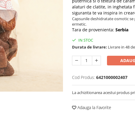
puternica si o textura de caram
alaturi de clatite, in inghetata 
siguranta te va inspira in crear
Capsunile deshidratate osmotic se pa
ermetic.
Tara de provenienta:
Serbia
IN STOC
Durata de livrare:
Livrare in 48 de
ADAUG
Cod Produs:
6421000002407
La achizitionarea acestui produs pr
Adauga la Favorite