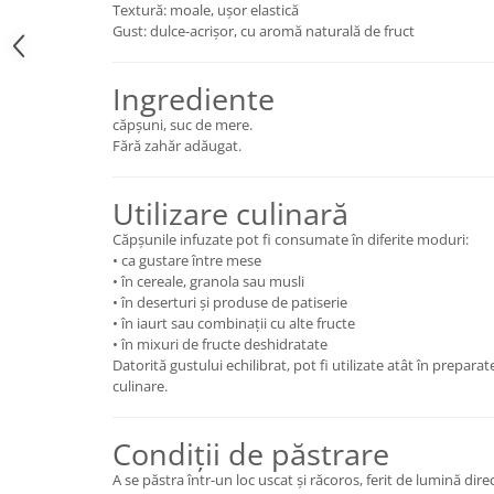
Textură: moale, ușor elastică
Gust: dulce-acrișor, cu aromă naturală de fruct
Ingrediente
căpșuni, suc de mere.
Fără zahăr adăugat.
Utilizare culinară
Căpșunile infuzate pot fi consumate în diferite moduri:
• ca gustare între mese
• în cereale, granola sau musli
• în deserturi și produse de patiserie
• în iaurt sau combinații cu alte fructe
• în mixuri de fructe deshidratate
Datorită gustului echilibrat, pot fi utilizate atât în preparate
culinare.
Condiții de păstrare
A se păstra într-un loc uscat și răcoros, ferit de lumină di