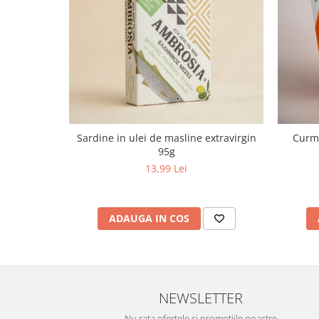
Sardine in ulei de masline extravirgin
Curma
95g
13,99 Lei
ADAUGA IN COS
NEWSLETTER
Nu rata ofertele si promotiile noastre