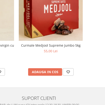
virgin cu
Curmale Medjool Supreme Jumbo 5kg
Ulei d
aciditate,
55,00 Lei
ADAUGA IN COS
AD
SUPORT CLIENTI
AR: de LUNI pana JOI intre orele 12:30-18:30, VINERI 09:00 -