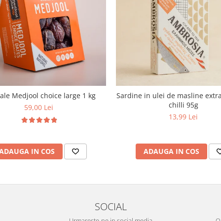
le Medjool choice large 1 kg
Sardine in ulei de masline extra
chilli 95g
59,00 Lei
13,99 Lei
ADAUGA IN COS
ADAUGA IN COS
SOCIAL
Urmareste-ne in social media
OR