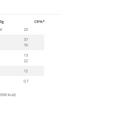
Ă 100g CR%*
al
20
37
70
13
22
12
0,7
2000 kcal)