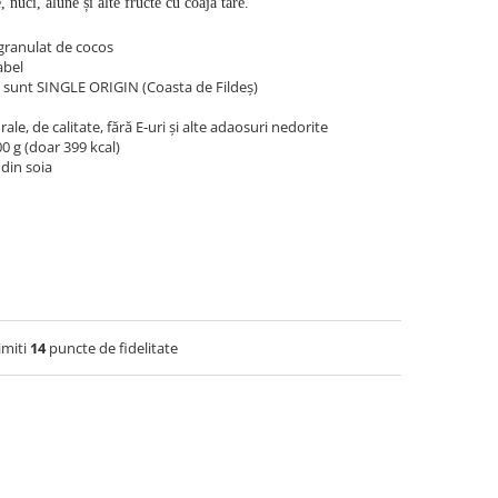
nuci, alune și alte fructe cu coajă tare.
 granulat de cocos
abel
o sunt SINGLE ORIGIN (Coasta de Fildeș)
e, de calitate, fără E-uri și alte adaosuri nedorite
00 g (doar 399 kcal)
 din soia
imiti
14
puncte de fidelitate