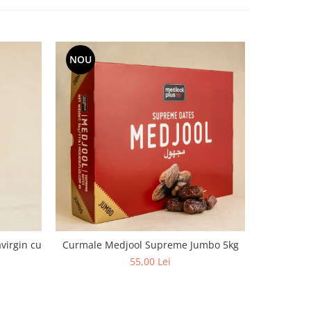
NOU
virgin cu
Curmale Medjool Supreme Jumbo 5kg
Curmale Me
55,00 Lei