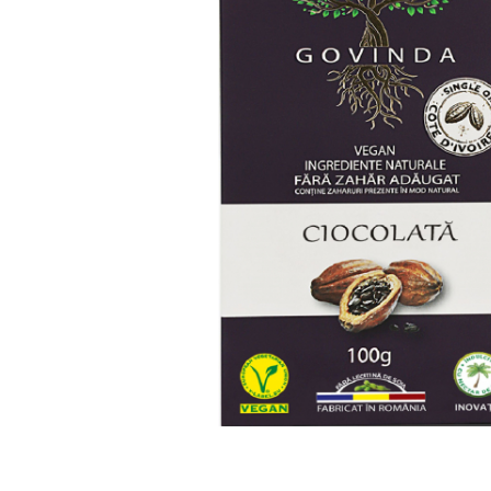
PASTE
CREME ȘI PASTE TARTINABILE
CONDIMENTE
CEAIURI GRECEȘTI
CIOCOLATĂ ȘI CACAO
HEALTHY SNACKS
SUPERALIMENTE
LACTATE
BACANIE
PRODUSE ECO / ORGANICE
PRODUSE ROMÂNEȘTI
COSMETICE
REMEDII NATURISTE
TOATE PRODUSELE