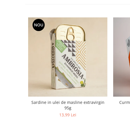
NOU
Sardine in ulei de masline extravirgin
Curma
95g
13,99 Lei