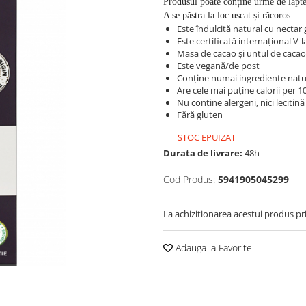
Produsul poate conține urme de lapte, 
A se păstra la loc uscat și răcoros.
Este îndulcită natural cu nectar
Este certificată internațional V-l
Masa de cacao și untul de caca
Este vegană/de post
Conține numai ingrediente natural
Are cele mai puține calorii per 1
Nu conține alergeni, nici lecitină
Fără gluten
STOC EPUIZAT
Durata de livrare:
48h
Cod Produs:
5941905045299
La achizitionarea acestui produs pr
Adauga la Favorite