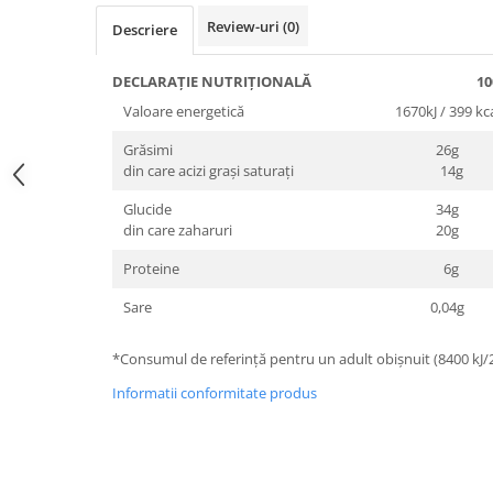
Review-uri
(0)
Descriere
DECLARAȚIE NUTRIȚIONAL
Valoare energetică
1670kJ / 399 kc
Grăsimi
26g
din care acizi grași saturați
14g
Glucide
34g
din care zaharuri
20g
Proteine
6g
Sare
0,04g
*Consumul de referință pentru un adult obișnuit (8400 kJ/
Informatii conformitate produs