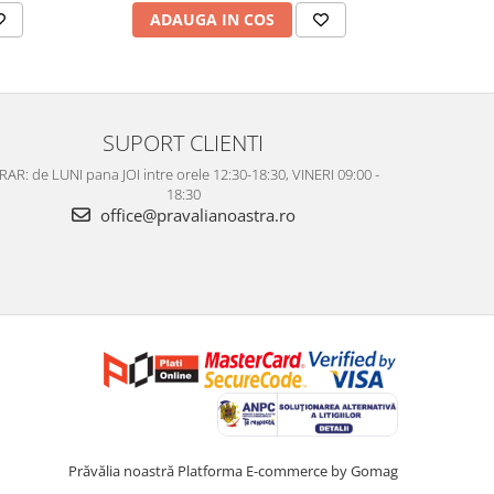
ADAUGA IN COS
AD
SUPORT CLIENTI
AR: de LUNI pana JOI intre orele 12:30-18:30, VINERI 09:00 -
18:30
office@pravalianoastra.ro
Prăvălia noastră
Platforma E-commerce by Gomag