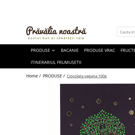
PRODUSE
NOUTĂȚI
ALIMENTE
PRODUSE
BACANIE
PRODUSE VRAC
FRUCTE
ULEIURI ȘI UNTURI
MĂSLINE
ITINERARIUL FRUMUSETII
NUCI ȘI SEMINȚE
FRUCTE DESHIDRATATE
Home /
PRODUSE /
Ciocolata vegana 100g
ÎNDULCITORI NATURALI / MIERE
FRUCTE LA CONSERVĂ
OȚETURI ȘI SOSURI
SOSURI
FĂINĂ FĂRĂ GLUTEN
BĂUTURI / LAPTE VEGETAL
OREZ ȘI CEREALE