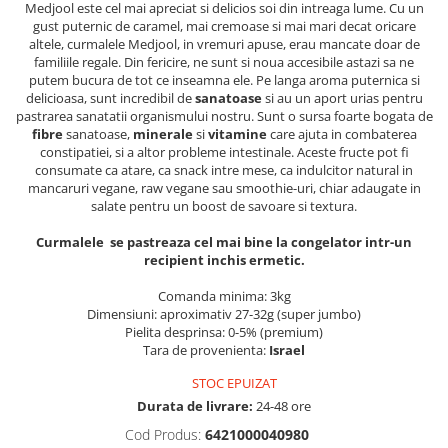
Medjool este cel mai apreciat si delicios soi din intreaga lume. Cu un
gust puternic de caramel, mai cremoase si mai mari decat oricare
altele, curmalele Medjool, in vremuri apuse, erau mancate doar de
familiile regale. Din fericire, ne sunt si noua accesibile astazi sa ne
putem bucura de tot ce inseamna ele. Pe langa aroma puternica si
delicioasa, sunt incredibil de
sanatoase
si au un aport urias pentru
pastrarea sanatatii organismului nostru. Sunt o sursa foarte bogata de
fibre
sanatoase,
minerale
si
vitamine
care ajuta in combaterea
constipatiei, si a altor probleme intestinale. Aceste fructe pot fi
consumate ca atare, ca snack intre mese, ca indulcitor natural in
mancaruri vegane, raw vegane sau smoothie-uri, chiar adaugate in
salate pentru un boost de savoare si textura.
Curmalele se pastreaza cel mai bine la congelator intr-un
recipient inchis ermetic.
Comanda minima: 3kg
Dimensiuni: aproximativ 27-32g (super jumbo)
Pielita desprinsa: 0-5% (premium)
Tara de provenienta:
Israel
STOC EPUIZAT
Durata de livrare:
24-48 ore
Cod Produs:
6421000040980