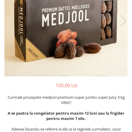
PASTE
CREME ȘI PASTE TARTINABILE
CONDIMENTE
CEAIURI GRECEȘTI
CIOCOLATĂ ȘI CACAO
HEALTHY SNACKS
SUPERALIMENTE
LACTATE
BACANIE
PRODUSE ECO / ORGANICE
PRODUSE ROMÂNEȘTI
100,00 Lei
COSMETICE
Curmale proaspete medjool premium super jumbo super Juicy 3 kg
REMEDII NATURISTE
VRAC!
TOATE PRODUSELE
A se pastra la congelator pentru maxim 12 luni sau la frigider
pentru maxim 7 zile.
Adesea facandu-se referire la ele ca la reginele curmalelor, soiul