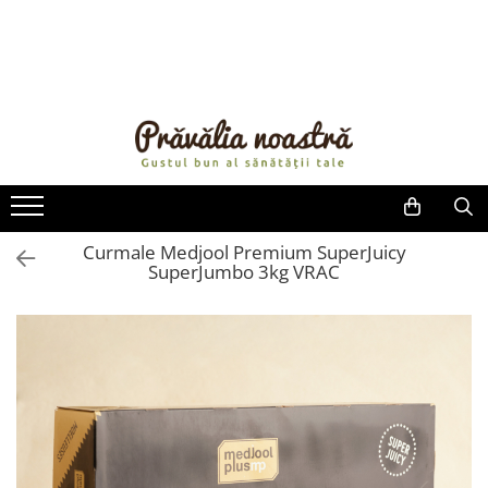
PRODUSE
NOUTĂȚI
ALIMENTE
ULEIURI ȘI UNTURI
MĂSLINE
NUCI ȘI SEMINȚE
Curmale Medjool Premium SuperJuicy
SuperJumbo 3kg VRAC
FRUCTE DESHIDRATATE
ÎNDULCITORI NATURALI / MIERE
FRUCTE LA CONSERVĂ
OȚETURI ȘI SOSURI
SOSURI
FĂINĂ FĂRĂ GLUTEN
BĂUTURI / LAPTE VEGETAL
OREZ ȘI CEREALE