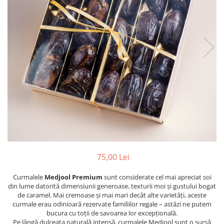
PASTE
CREME ȘI PASTE TARTINABILE
CONDIMENTE
CEAIURI GRECEȘTI
CIOCOLATĂ ȘI CACAO
HEALTHY SNACKS
SUPERALIMENTE
LACTATE
BACANIE
PRODUSE ECO / ORGANICE
PRODUSE ROMÂNEȘTI
COSMETICE
75,00 Lei
REMEDII NATURISTE
Curmalele
Medjool Premium
sunt considerate cel mai apreciat soi
TOATE PRODUSELE
din lume datorită dimensiunii generoase, texturii moi și gustului bogat
de caramel. Mai cremoase și mai mari decât alte varietăți, aceste
curmale erau odinioară rezervate familiilor regale – astăzi ne putem
bucura cu toții de savoarea lor excepțională.
Pe lângă dulceața naturală intensă, curmalele Medjool sunt o sursă