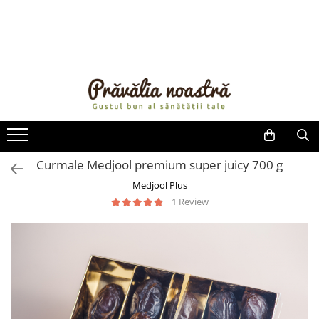
PRODUSE
NOUTĂȚI
ALIMENTE
ULEIURI ȘI UNTURI
MĂSLINE
NUCI ȘI SEMINȚE
Curmale Medjool premium super juicy 700 g
FRUCTE DESHIDRATATE
Medjool Plus
ÎNDULCITORI NATURALI / MIERE
1 Review
FRUCTE LA CONSERVĂ
OȚETURI ȘI SOSURI
SOSURI
FĂINĂ FĂRĂ GLUTEN
BĂUTURI / LAPTE VEGETAL
OREZ ȘI CEREALE