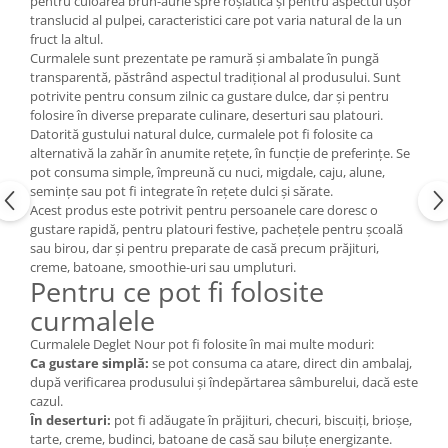
pentru culoarea brun-aurie spre roșiatică și pentru aspectul ușor
translucid al pulpei, caracteristici care pot varia natural de la un
fruct la altul.
Curmalele sunt prezentate pe ramură și ambalate în pungă
transparentă, păstrând aspectul tradițional al produsului. Sunt
potrivite pentru consum zilnic ca gustare dulce, dar și pentru
folosire în diverse preparate culinare, deserturi sau platouri.
Datorită gustului natural dulce, curmalele pot fi folosite ca
alternativă la zahăr în anumite rețete, în funcție de preferințe. Se
pot consuma simple, împreună cu nuci, migdale, caju, alune,
semințe sau pot fi integrate în rețete dulci și sărate.
Acest produs este potrivit pentru persoanele care doresc o
gustare rapidă, pentru platouri festive, pachețele pentru școală
sau birou, dar și pentru preparate de casă precum prăjituri,
creme, batoane, smoothie-uri sau umpluturi.
Pentru ce pot fi folosite
curmalele
Curmalele Deglet Nour pot fi folosite în mai multe moduri:
Ca gustare simplă:
se pot consuma ca atare, direct din ambalaj,
după verificarea produsului și îndepărtarea sâmburelui, dacă este
cazul.
În deserturi:
pot fi adăugate în prăjituri, checuri, biscuiți, brioșe,
tarte, creme, budinci, batoane de casă sau biluțe energizante.