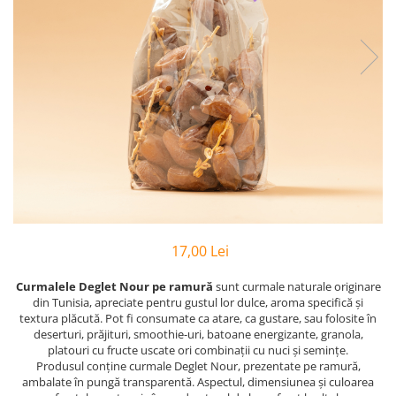
PASTE
CREME ȘI PASTE TARTINABILE
CONDIMENTE
CEAIURI GRECEȘTI
CIOCOLATĂ ȘI CACAO
HEALTHY SNACKS
SUPERALIMENTE
LACTATE
BACANIE
PRODUSE ECO / ORGANICE
PRODUSE ROMÂNEȘTI
17,00 Lei
COSMETICE
Curmalele Deglet Nour pe ramură
sunt curmale naturale originare
REMEDII NATURISTE
din Tunisia, apreciate pentru gustul lor dulce, aroma specifică și
textura plăcută. Pot fi consumate ca atare, ca gustare, sau folosite în
TOATE PRODUSELE
deserturi, prăjituri, smoothie-uri, batoane energizante, granola,
platouri cu fructe uscate ori combinații cu nuci și semințe.
Produsul conține curmale Deglet Nour, prezentate pe ramură,
ambalate în pungă transparentă. Aspectul, dimensiunea și culoarea