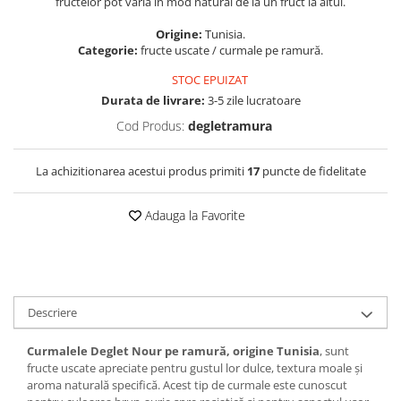
fructelor pot varia în mod natural de la un fruct la altul.
Origine:
Tunisia.
Categorie:
fructe uscate / curmale pe ramură.
STOC EPUIZAT
Durata de livrare:
3-5 zile lucratoare
Cod Produs:
degletramura
La achizitionarea acestui produs primiti
17
puncte de fidelitate
Adauga la Favorite
Descriere
Curmalele Deglet Nour pe ramură, origine Tunisia
, sunt
fructe uscate apreciate pentru gustul lor dulce, textura moale și
aroma naturală specifică. Acest tip de curmale este cunoscut