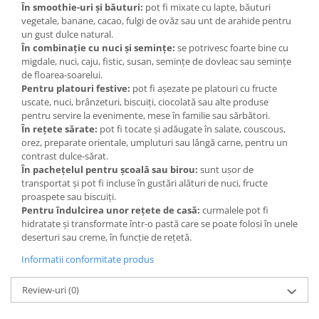
În smoothie-uri și băuturi:
pot fi mixate cu lapte, băuturi
vegetale, banane, cacao, fulgi de ovăz sau unt de arahide pentru
un gust dulce natural.
În combinație cu nuci și semințe:
se potrivesc foarte bine cu
migdale, nuci, caju, fistic, susan, semințe de dovleac sau semințe
de floarea-soarelui.
Pentru platouri festive:
pot fi așezate pe platouri cu fructe
uscate, nuci, brânzeturi, biscuiți, ciocolată sau alte produse
pentru servire la evenimente, mese în familie sau sărbători.
În rețete sărate:
pot fi tocate și adăugate în salate, couscous,
orez, preparate orientale, umpluturi sau lângă carne, pentru un
contrast dulce-sărat.
În pachețelul pentru școală sau birou:
sunt ușor de
transportat și pot fi incluse în gustări alături de nuci, fructe
proaspete sau biscuiți.
Pentru îndulcirea unor rețete de casă:
curmalele pot fi
hidratate și transformate într-o pastă care se poate folosi în unele
deserturi sau creme, în funcție de rețetă.
Informatii conformitate produs
Review-uri
(0)