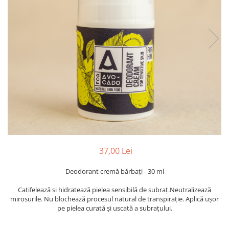
PASTE
CREME ȘI PASTE TARTINABILE
CONDIMENTE
CEAIURI GRECEȘTI
CIOCOLATĂ ȘI CACAO
HEALTHY SNACKS
SUPERALIMENTE
LACTATE
BACANIE
PRODUSE ECO / ORGANICE
PRODUSE ROMÂNEȘTI
37,00 Lei
COSMETICE
Deodorant cremă bărbați - 30 ml
REMEDII NATURISTE
TOATE PRODUSELE
Catifelează si hidratează pielea sensibilă de subraț.Neutralizează
mirosurile. Nu blochează procesul natural de transpirație. Aplică ușor
pe pielea curată și uscată a subrațului.