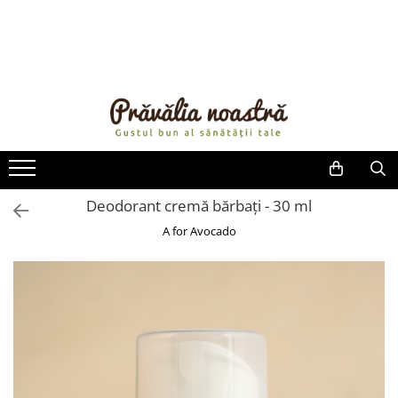
PRODUSE
NOUTĂȚI
ALIMENTE
ULEIURI ȘI UNTURI
MĂSLINE
NUCI ȘI SEMINȚE
Deodorant cremă bărbați - 30 ml
FRUCTE DESHIDRATATE
A for Avocado
ÎNDULCITORI NATURALI / MIERE
FRUCTE LA CONSERVĂ
OȚETURI ȘI SOSURI
SOSURI
FĂINĂ FĂRĂ GLUTEN
BĂUTURI / LAPTE VEGETAL
OREZ ȘI CEREALE