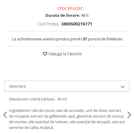
STOC EPUIZAT
Durata de livrare:
48 h
Cod Produs:
3800500216171
La achizitionarea acestui produs primiti
37
puncte de fidelitate
Adauga la Favorite
Descriere
Deodorant cremă bărbați - 30 ml
Ingrediente: Ulei de cocos, ulei de avocado, unt de shea, extract
de mușețel, extract de gălbenele, apă, glicerină, extract de scoruș
de munte, ulei esențial de vetiver, ulei esențial de ienupăr, extract
semințe de cafea Arabică.