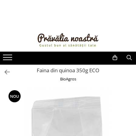
PRODUSE
NOUTĂȚI
ALIMENTE
ULEIURI ȘI UNTURI
MĂSLINE
NUCI ȘI SEMINȚE
Faina din quinoa 350g ECO
FRUCTE DESHIDRATATE
BioAgros
ÎNDULCITORI NATURALI / MIERE
FRUCTE LA CONSERVĂ
NOU
OȚETURI ȘI SOSURI
SOSURI
FĂINĂ FĂRĂ GLUTEN
BĂUTURI / LAPTE VEGETAL
OREZ ȘI CEREALE