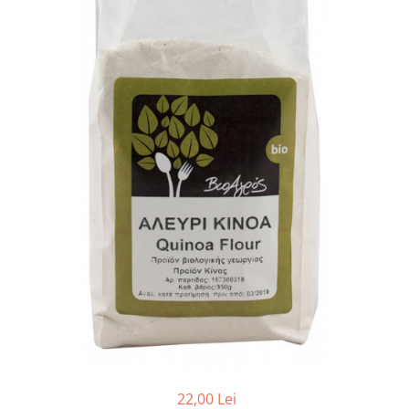
PASTE
CREME ȘI PASTE TARTINABILE
CONDIMENTE
CEAIURI GRECEȘTI
CIOCOLATĂ ȘI CACAO
HEALTHY SNACKS
SUPERALIMENTE
LACTATE
BACANIE
PRODUSE ECO / ORGANICE
PRODUSE ROMÂNEȘTI
COSMETICE
REMEDII NATURISTE
TOATE PRODUSELE
22,00 Lei