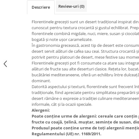
Review-uri
(0)
Descriere
Florentinele grecești sunt un desert tradițional inspirat d
cunoscut pentru textura crocantă și gustul echilibrat. Prep
florentinele combină migdale, nuci, miere, susan și ciocol
bogată și note ușor caramelizate.
În gastronomia grecească, acest tip de desert este consumat
desert servit alături de cafea sau ceai. Structura crocantă 
potrivit pentru platouri de desert, mese festive sau mome
Florentinele grecești pot fi consumate ca atare sau integrat
alături de fructe sau alte deserturi clasice. Rețeta lor, baza
bucătăriei mediteraneene, oferă un echilibru între dulceață 
dominant.
Datorită aspectului și texturii, florentinele sunt frecvent înt
tradiționale, fiind apreciate pentru simplitatea preparării ș
desert rămâne o expresie a tradiției culinare mediteranee
informale, cât și la ocazii speciale.
Alergeni:
Poate conține urme de alergeni: cereale care conțin g
fructe cu coajă, țelină, muștar, semințe de susan, dioxi
Produsul poate conține urme de toți alergenii mențio
Regulamentului (UE) nr. 1169/2011.