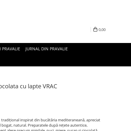
0,00
N PRAVALIE
JURNAL DIN PRAVALIE
ocolata cu lapte VRAC
t tradițional inspirat din bucătăria mediteraneană, apreciat
l bogat, natural. Preparatele după rețete autentice,
ent alese precum migdale, nuci, miere, susan și ciocolată