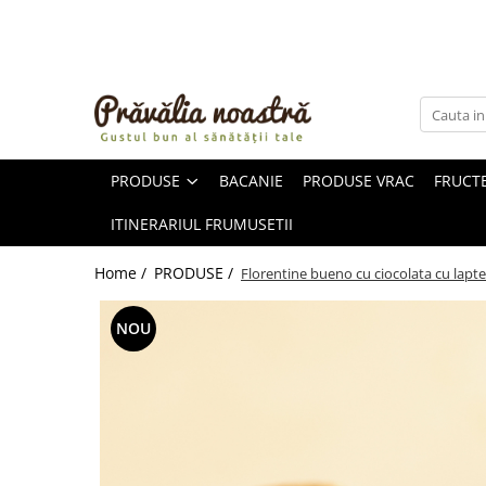
PRODUSE
NOUTĂȚI
ALIMENTE
PRODUSE
BACANIE
PRODUSE VRAC
FRUCTE
ULEIURI ȘI UNTURI
MĂSLINE
ITINERARIUL FRUMUSETII
NUCI ȘI SEMINȚE
FRUCTE DESHIDRATATE
Home /
PRODUSE /
Florentine bueno cu ciocolata cu lapt
ÎNDULCITORI NATURALI / MIERE
FRUCTE LA CONSERVĂ
NOU
OȚETURI ȘI SOSURI
SOSURI
FĂINĂ FĂRĂ GLUTEN
BĂUTURI / LAPTE VEGETAL
OREZ ȘI CEREALE