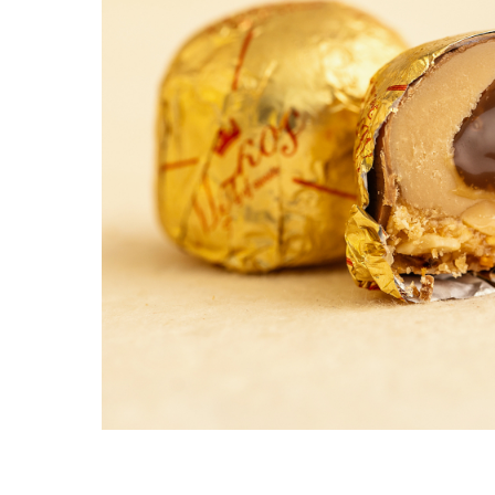
PASTE
CREME ȘI PASTE TARTINABILE
CONDIMENTE
CEAIURI GRECEȘTI
CIOCOLATĂ ȘI CACAO
HEALTHY SNACKS
SUPERALIMENTE
LACTATE
BACANIE
PRODUSE ECO / ORGANICE
PRODUSE ROMÂNEȘTI
COSMETICE
REMEDII NATURISTE
TOATE PRODUSELE