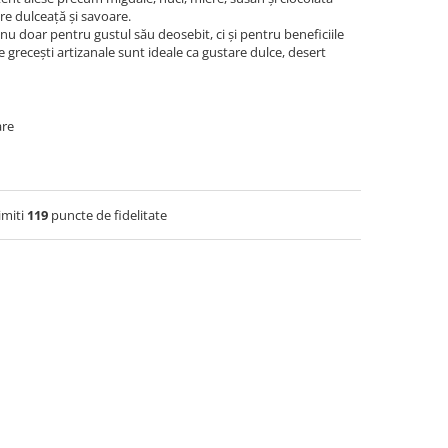
tre dulceață și savoare.
nu doar pentru gustul său deosebit, ci și pentru beneficiile
e grecești artizanale sunt ideale ca gustare dulce, desert
are
imiti
119
puncte de fidelitate