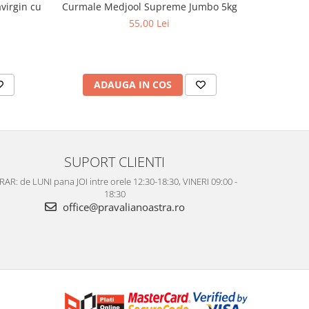
virgin cu
Curmale Medjool Supreme Jumbo 5kg
Ulei d
aciditate,
55,00 Lei
ADAUGA IN COS
AD
SUPORT CLIENTI
AR: de LUNI pana JOI intre orele 12:30-18:30, VINERI 09:00 -
18:30
office@pravalianoastra.ro