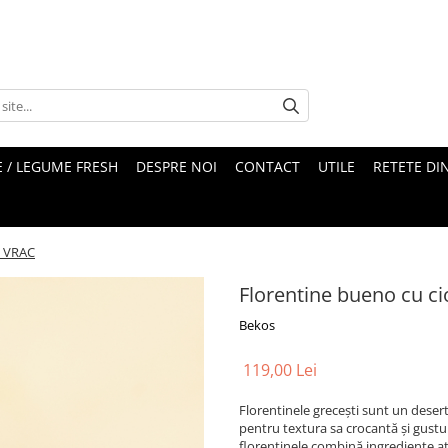
 / LEGUME FRESH
DESPRE NOI
CONTACT
UTILE
RETETE DI
e VRAC
Florentine bueno cu ci
Bekos
119,00 Lei
Florentinele grecești sunt un deser
pentru textura sa crocantă și gustu
florentinele combină ingrediente at