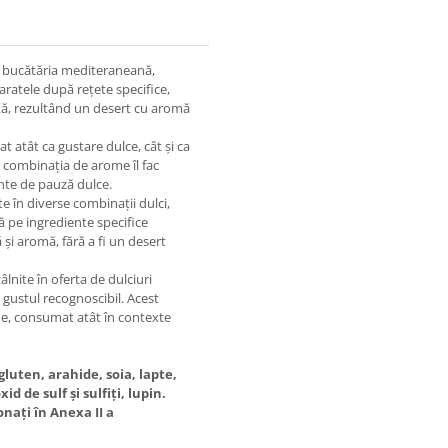
in bucătăria mediteraneană,
aratele după rețete specifice,
ată, rezultând un desert cu aromă
 atât ca gustare dulce, cât și ca
și combinația de arome îl fac
nte de pauză dulce.
e în diverse combinații dulci,
tă pe ingrediente specifice
și aromă, fără a fi un desert
âlnite în oferta de dulciuri
i gustul recognoscibil. Acest
ne, consumat atât în contexte
luten, arahide, soia, lapte,
d de sulf și sulfiți, lupin.
nați în Anexa II a