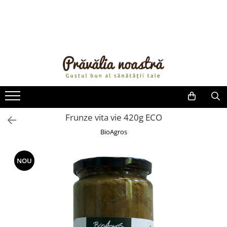
PRODUSE
NOUTĂȚI
ALIMENTE
ULEIURI ȘI UNTURI
MĂSLINE
NUCI ȘI SEMINȚE
Frunze vita vie 420g ECO
FRUCTE DESHIDRATATE
BioAgros
ÎNDULCITORI NATURALI / MIERE
FRUCTE LA CONSERVĂ
NOU
OȚETURI ȘI SOSURI
SOSURI
FĂINĂ FĂRĂ GLUTEN
BĂUTURI / LAPTE VEGETAL
OREZ ȘI CEREALE