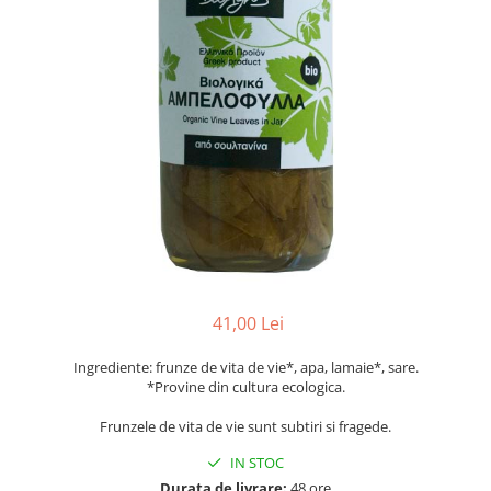
PASTE
CREME ȘI PASTE TARTINABILE
CONDIMENTE
CEAIURI GRECEȘTI
CIOCOLATĂ ȘI CACAO
HEALTHY SNACKS
SUPERALIMENTE
LACTATE
BACANIE
PRODUSE ECO / ORGANICE
PRODUSE ROMÂNEȘTI
41,00 Lei
COSMETICE
Ingrediente: frunze de vita de vie*, apa, lamaie*, sare.
REMEDII NATURISTE
*Provine din cultura ecologica.
TOATE PRODUSELE
Frunzele de vita de vie sunt subtiri si fragede.
IN STOC
Durata de livrare:
48 ore