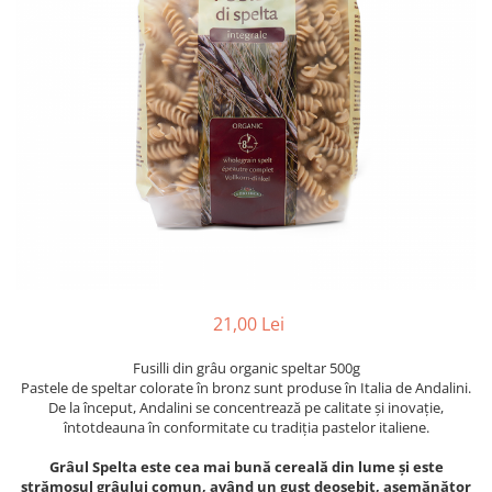
PASTE
CREME ȘI PASTE TARTINABILE
CONDIMENTE
CEAIURI GRECEȘTI
CIOCOLATĂ ȘI CACAO
HEALTHY SNACKS
SUPERALIMENTE
LACTATE
BACANIE
PRODUSE ECO / ORGANICE
PRODUSE ROMÂNEȘTI
21,00 Lei
COSMETICE
Fusilli din grâu organic speltar 500g
REMEDII NATURISTE
Pastele de speltar colorate în bronz sunt produse în Italia de Andalini.
TOATE PRODUSELE
De la început, Andalini se concentrează pe calitate și inovație,
întotdeauna în conformitate cu tradiția pastelor italiene.
Grâul Spelta este cea mai bună cereală din lume și este
strămoșul grâului comun, având un gust deosebit, asemănător