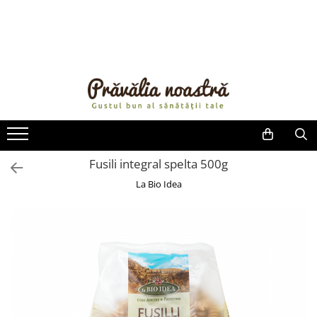
PRODUSE
NOUTĂȚI
ALIMENTE
ULEIURI ȘI UNTURI
MĂSLINE
NUCI ȘI SEMINȚE
Fusili integral spelta 500g
FRUCTE DESHIDRATATE
La Bio Idea
ÎNDULCITORI NATURALI / MIERE
FRUCTE LA CONSERVĂ
OȚETURI ȘI SOSURI
SOSURI
FĂINĂ FĂRĂ GLUTEN
BĂUTURI / LAPTE VEGETAL
OREZ ȘI CEREALE