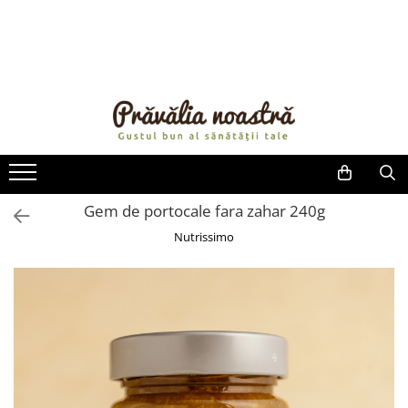
PRODUSE
NOUTĂȚI
ALIMENTE
ULEIURI ȘI UNTURI
MĂSLINE
NUCI ȘI SEMINȚE
Gem de portocale fara zahar 240g
FRUCTE DESHIDRATATE
Nutrissimo
ÎNDULCITORI NATURALI / MIERE
FRUCTE LA CONSERVĂ
OȚETURI ȘI SOSURI
SOSURI
FĂINĂ FĂRĂ GLUTEN
BĂUTURI / LAPTE VEGETAL
OREZ ȘI CEREALE