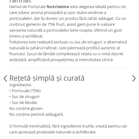
Gemul de Portocale
Nutrissimo
este alegerea ideală pentru cei
care iubesc aroma proaspătă și ușor dulce-amăruie a
portocalelor, dar își doresc un produs fără zahăr adăugat. Cu un
conținut generos de 75% fruct, acest gem pune în valoare
savoarea naturală a portocalelor bine coapte, oferind un gust
intens și echilibrat.
Îndulcirea este realizată exclusiv cu suc de struguri, o alternativă
naturală la zahărul rafinat, care păstrează profilul autentic al
fructului. Sucul de lămâie completează rețeta cu o notă discret
acidulată, amplificând prospețimea și intensitatea citrică.
Rețetă simplă și curată
Ingrediente:
• Portocale (75%)
• Suc de struguri
• Suc de lămâie
Nu conține gluten.
Nu conține pectină adăugată.
O formulă minimalistă, fără ingrediente inutile, creată pentru cei
care apreciază produsele naturale și echilibrate.