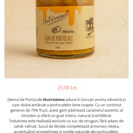
PASTE
CREME ȘI PASTE TARTINABILE
CONDIMENTE
CEAIURI GRECEȘTI
CIOCOLATĂ ȘI CACAO
HEALTHY SNACKS
SUPERALIMENTE
LACTATE
BACANIE
PRODUSE ECO / ORGANICE
PRODUSE ROMÂNEȘTI
25,00 Lei
COSMETICE
Gemul de Portocale
Nutrissimo
aduce în borcan aroma vibrantă și
REMEDII NATURISTE
ușor dulce-amăruie a portocalelor bine coapte. Cu un conținut
TOATE PRODUSELE
generos de 75% fruct, acest gem păstrează caracterul autentic al
citricelor și oferă un gust intens, natural și echilibrat.
Îndulcirea este realizată exclusiv cu suc de struguri, fără adaos de
zahăr rafinat. Sucul de lămâie completează armonios rețeta,
accentuând prospețimea și notele naturale ale portocalelor.