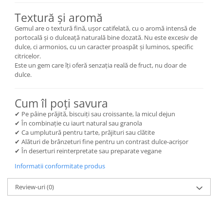
Textură și aromă
Gemul are o textură fină, ușor catifelată, cu o aromă intensă de
portocală și o dulceață naturală bine dozată. Nu este excesiv de
dulce, ci armonios, cu un caracter proaspăt și luminos, specific
citricelor.
Este un gem care îți oferă senzația reală de fruct, nu doar de
dulce.
Cum îl poți savura
✔ Pe pâine prăjită, biscuiți sau croissante, la micul dejun
✔ În combinație cu iaurt natural sau granola
✔ Ca umplutură pentru tarte, prăjituri sau clătite
✔ Alături de brânzeturi fine pentru un contrast dulce-acrișor
✔ În deserturi reinterpretate sau preparate vegane
Informatii conformitate produs
Review-uri
(0)