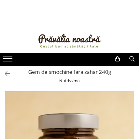
PRODUSE
NOUTĂȚI
ALIMENTE
ULEIURI ȘI UNTURI
MĂSLINE
NUCI ȘI SEMINȚE
Gem de smochine fara zahar 240g
FRUCTE DESHIDRATATE
Nutrissimo
ÎNDULCITORI NATURALI / MIERE
FRUCTE LA CONSERVĂ
OȚETURI ȘI SOSURI
SOSURI
FĂINĂ FĂRĂ GLUTEN
BĂUTURI / LAPTE VEGETAL
OREZ ȘI CEREALE