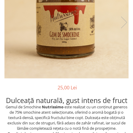
PASTE
CREME ȘI PASTE TARTINABILE
CONDIMENTE
CEAIURI GRECEȘTI
CIOCOLATĂ ȘI CACAO
HEALTHY SNACKS
SUPERALIMENTE
LACTATE
BACANIE
PRODUSE ECO / ORGANICE
PRODUSE ROMÂNEȘTI
25,00 Lei
COSMETICE
Dulceață naturală, gust intens de fruct
REMEDII NATURISTE
Gemul de Smochine
Nutrissimo
este realizat cu un conținut generos
TOATE PRODUSELE
de 75% smochine atent selecționate, oferind o aromă bogată și o
textură densă, specifică fructului bine copt. Dulceața este obținută
exclusiv din suc de struguri, fără adaos de zahăr rafinat, iar sucul de
lămâie completează rețeta cu o notă fină de prospețime.