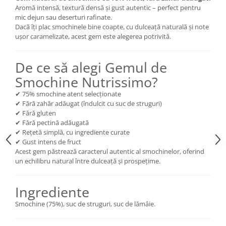
Aromă intensă, textură densă și gust autentic – perfect pentru
mic dejun sau deserturi rafinate.
Dacă îți plac smochinele bine coapte, cu dulceață naturală și note
ușor caramelizate, acest gem este alegerea potrivită.
De ce să alegi Gemul de
Smochine Nutrissimo?
✔ 75% smochine atent selecționate
✔ Fără zahăr adăugat (îndulcit cu suc de struguri)
✔ Fără gluten
✔ Fără pectină adăugată
✔ Rețetă simplă, cu ingrediente curate
✔ Gust intens de fruct
Acest gem păstrează caracterul autentic al smochinelor, oferind
un echilibru natural între dulceață și prospețime.
Ingrediente
Smochine (75%), suc de struguri, suc de lămâie.