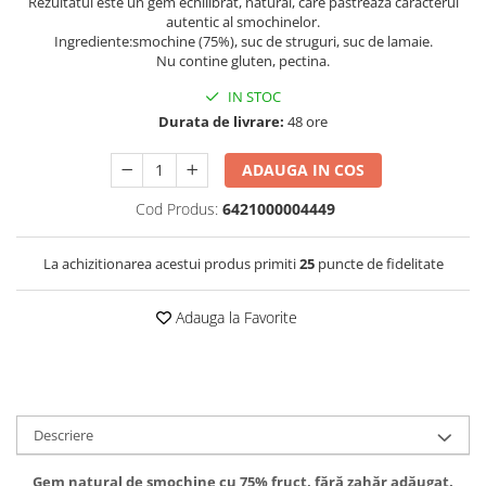
Rezultatul este un gem echilibrat, natural, care păstrează caracterul
autentic al smochinelor.
Ingrediente:smochine (75%), suc de struguri, suc de lamaie.
Nu contine gluten, pectina.
IN STOC
Durata de livrare:
48 ore
ADAUGA IN COS
Cod Produs:
6421000004449
La achizitionarea acestui produs primiti
25
puncte de fidelitate
Adauga la Favorite
Descriere
Gem natural de smochine cu 75% fruct, fără zahăr adăugat.