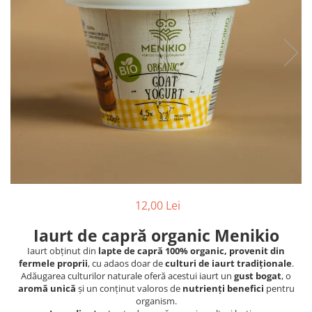
PASTE
CREME ȘI PASTE TARTINABILE
CONDIMENTE
CEAIURI GRECEȘTI
CIOCOLATĂ ȘI CACAO
HEALTHY SNACKS
SUPERALIMENTE
LACTATE
BACANIE
PRODUSE ECO / ORGANICE
PRODUSE ROMÂNEȘTI
12,00 Lei
COSMETICE
Iaurt de capră organic Menikio
REMEDII NATURISTE
Iaurt obținut din
lapte de capră 100% organic, provenit din
TOATE PRODUSELE
fermele proprii
, cu adaos doar de
culturi de iaurt tradiționale
.
Adăugarea culturilor naturale oferă acestui iaurt un
gust bogat
, o
aromă unică
și un conținut valoros de
nutrienți benefici
pentru
organism.