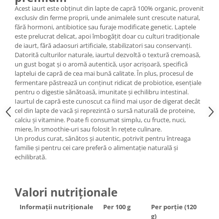
Acest iaurt este obținut din lapte de capră 100% organic, provenit
exclusiv din ferme proprii, unde animalele sunt crescute natural,
fără hormoni, antibiotice sau furaje modificate genetic. Laptele
este prelucrat delicat, apoi îmbogățit doar cu culturi tradiționale
de iaurt, fără adaosuri artificiale, stabilizatori sau conservanți.
Datorită culturilor naturale, iaurtul dezvoltă o textură cremoasă,
un gust bogat și o aromă autentică, ușor acrișoară, specifică
laptelui de capră de cea mai bună calitate. În plus, procesul de
fermentare păstrează un conținut ridicat de probiotice, esențiale
pentru o digestie sănătoasă, imunitate și echilibru intestinal.
Iaurtul de capră este cunoscut ca fiind mai ușor de digerat decât
cel din lapte de vacă și reprezintă o sursă naturală de proteine,
calciu și vitamine. Poate fi consumat simplu, cu fructe, nuci,
miere, în smoothie-uri sau folosit în rețete culinare.
Un produs curat, sănătos și autentic, potrivit pentru întreaga
familie și pentru cei care preferă o alimentație naturală și
echilibrată.
Valori nutriționale
Informații nutriționale
Per 100 g
Per porție (120
g)