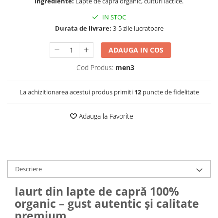
Ingrediente:
Lapte de capră organic, culturi lactice.
IN STOC
Durata de livrare:
3-5 zile lucratoare
ADAUGA IN COS
Cod Produs:
men3
La achizitionarea acestui produs primiti
12
puncte de fidelitate
Adauga la Favorite
Descriere
Iaurt din lapte de capră 100%
organic – gust autentic și calitate
premium