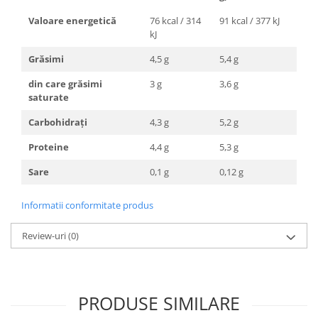
Valoare energetică
76 kcal / 314
91 kcal / 377 kJ
kJ
Grăsimi
4,5 g
5,4 g
din care grăsimi
3 g
3,6 g
saturate
Carbohidrați
4,3 g
5,2 g
Proteine
4,4 g
5,3 g
Sare
0,1 g
0,12 g
Informatii conformitate produs
Review-uri
(0)
PRODUSE SIMILARE