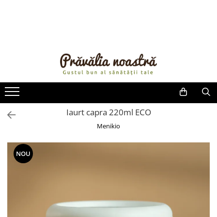
PRODUSE
NOUTĂȚI
ALIMENTE
ULEIURI ȘI UNTURI
MĂSLINE
NUCI ȘI SEMINȚE
Iaurt capra 220ml ECO
FRUCTE DESHIDRATATE
Menikio
ÎNDULCITORI NATURALI / MIERE
FRUCTE LA CONSERVĂ
NOU
OȚETURI ȘI SOSURI
SOSURI
FĂINĂ FĂRĂ GLUTEN
BĂUTURI / LAPTE VEGETAL
OREZ ȘI CEREALE