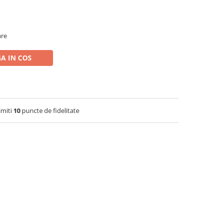
are
A IN COS
imiti
10
puncte de fidelitate