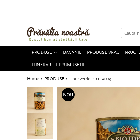
PRODUSE
NOUTĂȚI
ALIMENTE
PRODUSE
BACANIE
PRODUSE VRAC
FRUCTE
ULEIURI ȘI UNTURI
MĂSLINE
ITINERARIUL FRUMUSETII
NUCI ȘI SEMINȚE
FRUCTE DESHIDRATATE
Home /
PRODUSE /
Linte verde ECO - 400g
ÎNDULCITORI NATURALI / MIERE
FRUCTE LA CONSERVĂ
NOU
OȚETURI ȘI SOSURI
SOSURI
FĂINĂ FĂRĂ GLUTEN
BĂUTURI / LAPTE VEGETAL
OREZ ȘI CEREALE