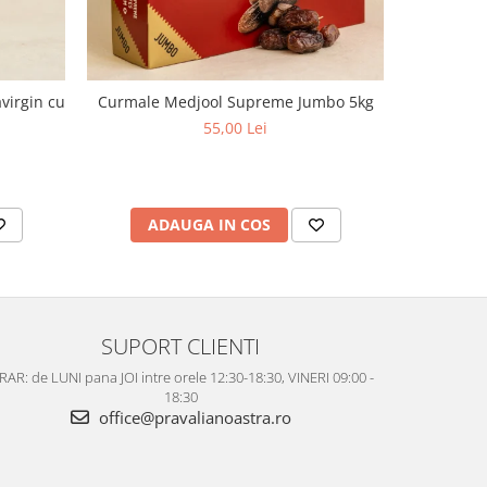
virgin cu
Curmale Medjool Supreme Jumbo 5kg
Ulei d
aciditate,
55,00 Lei
ADAUGA IN COS
AD
SUPORT CLIENTI
AR: de LUNI pana JOI intre orele 12:30-18:30, VINERI 09:00 -
18:30
office@pravalianoastra.ro