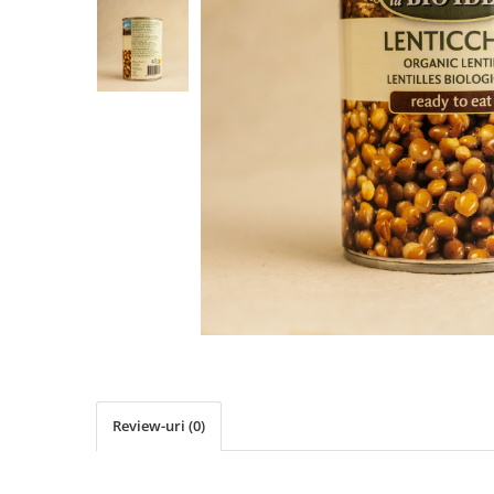
PASTE
CREME ȘI PASTE TARTINABILE
CONDIMENTE
CEAIURI GRECEȘTI
CIOCOLATĂ ȘI CACAO
HEALTHY SNACKS
SUPERALIMENTE
LACTATE
BACANIE
PRODUSE ECO / ORGANICE
PRODUSE ROMÂNEȘTI
COSMETICE
REMEDII NATURISTE
TOATE PRODUSELE
Review-uri
(0)