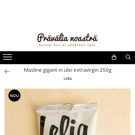
PRODUSE
NOUTĂȚI
ALIMENTE
ULEIURI ȘI UNTURI
MĂSLINE
NUCI ȘI SEMINȚE
Masline gigant in ulei extravirgin 250g
FRUCTE DESHIDRATATE
Lelia
ÎNDULCITORI NATURALI / MIERE
FRUCTE LA CONSERVĂ
NOU
OȚETURI ȘI SOSURI
SOSURI
FĂINĂ FĂRĂ GLUTEN
BĂUTURI / LAPTE VEGETAL
OREZ ȘI CEREALE