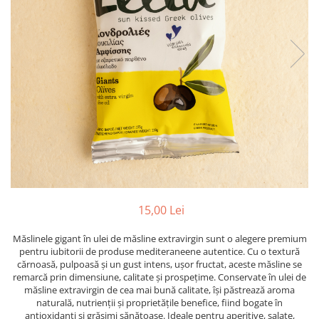
PASTE
CREME ȘI PASTE TARTINABILE
CONDIMENTE
CEAIURI GRECEȘTI
CIOCOLATĂ ȘI CACAO
HEALTHY SNACKS
SUPERALIMENTE
LACTATE
BACANIE
PRODUSE ECO / ORGANICE
PRODUSE ROMÂNEȘTI
15,00 Lei
COSMETICE
Măslinele gigant în ulei de măsline extravirgin sunt o alegere premium
REMEDII NATURISTE
pentru iubitorii de produse mediteraneene autentice. Cu o textură
TOATE PRODUSELE
cărnoasă, pulpoasă și un gust intens, ușor fructat, aceste măsline se
remarcă prin dimensiune, calitate și prospețime. Conservate în ulei de
măsline extravirgin de cea mai bună calitate, își păstrează aroma
naturală, nutrienții și proprietățile benefice, fiind bogate în
antioxidanți și grăsimi sănătoase. Ideale pentru aperitive, salate,