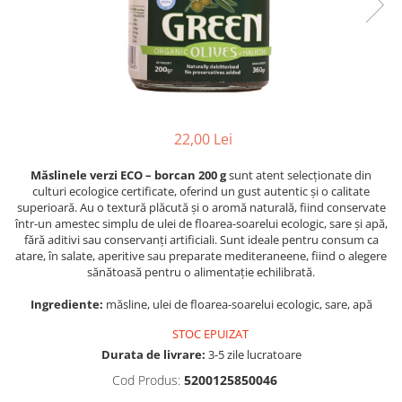
PASTE
CREME ȘI PASTE TARTINABILE
CONDIMENTE
CEAIURI GRECEȘTI
CIOCOLATĂ ȘI CACAO
HEALTHY SNACKS
22,00 Lei
SUPERALIMENTE
LACTATE
Măslinele verzi ECO – borcan 200 g
sunt atent selecționate din
culturi ecologice certificate, oferind un gust autentic și o calitate
BACANIE
superioară. Au o textură plăcută și o aromă naturală, fiind conservate
PRODUSE ECO / ORGANICE
într-un amestec simplu de ulei de floarea-soarelui ecologic, sare și apă,
fără aditivi sau conservanți artificiali. Sunt ideale pentru consum ca
PRODUSE ROMÂNEȘTI
atare, în salate, aperitive sau preparate mediteraneene, fiind o alegere
sănătoasă pentru o alimentație echilibrată.
COSMETICE
REMEDII NATURISTE
Ingrediente:
măsline, ulei de floarea-soarelui ecologic, sare, apă
TOATE PRODUSELE
STOC EPUIZAT
Durata de livrare:
3-5 zile lucratoare
Cod Produs:
5200125850046