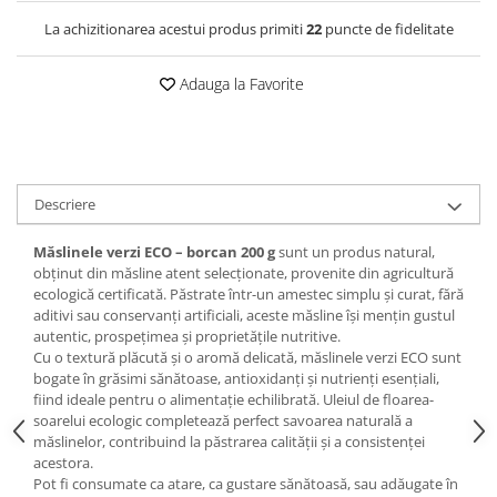
La achizitionarea acestui produs primiti
22
puncte de fidelitate
Adauga la Favorite
Descriere
Măslinele verzi ECO – borcan 200 g
sunt un produs natural,
obținut din măsline atent selecționate, provenite din agricultură
ecologică certificată. Păstrate într-un amestec simplu și curat, fără
aditivi sau conservanți artificiali, aceste măsline își mențin gustul
autentic, prospețimea și proprietățile nutritive.
Cu o textură plăcută și o aromă delicată, măslinele verzi ECO sunt
bogate în grăsimi sănătoase, antioxidanți și nutrienți esențiali,
fiind ideale pentru o alimentație echilibrată. Uleiul de floarea-
soarelui ecologic completează perfect savoarea naturală a
măslinelor, contribuind la păstrarea calității și a consistenței
acestora.
Pot fi consumate ca atare, ca gustare sănătoasă, sau adăugate în