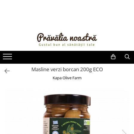
PRODUSE
NOUTĂȚI
ALIMENTE
ULEIURI ȘI UNTURI
MĂSLINE
NUCI ȘI SEMINȚE
Masline verzi borcan 200g ECO
FRUCTE DESHIDRATATE
Kapa Olive Farm
ÎNDULCITORI NATURALI / MIERE
FRUCTE LA CONSERVĂ
OȚETURI ȘI SOSURI
SOSURI
FĂINĂ FĂRĂ GLUTEN
BĂUTURI / LAPTE VEGETAL
OREZ ȘI CEREALE