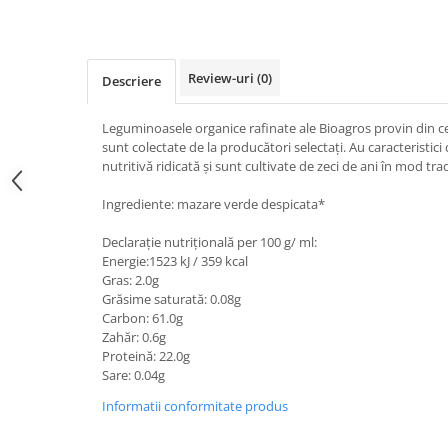
Review-uri
(0)
Descriere
Leguminoasele organice rafinate ale Bioagros provin din cele
sunt colectate de la producători selectați. Au caracteristici
nutritivă ridicată și sunt cultivate de zeci de ani în mod trad
Ingrediente: mazare verde despicata*
Declarație nutrițională per 100 g/ ml:
Energie:1523 kJ / 359 kcal
Gras: 2.0g
Grăsime saturată: 0.08g
Carbon: 61.0g
Zahăr: 0.6g
Proteină: 22.0g
Sare: 0.04g
Informatii conformitate produs