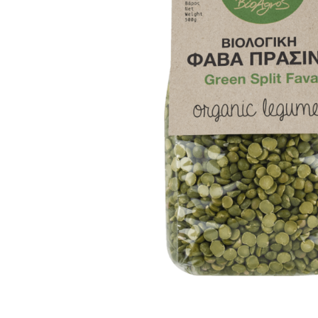
PASTE
CREME ȘI PASTE TARTINABILE
CONDIMENTE
CEAIURI GRECEȘTI
CIOCOLATĂ ȘI CACAO
HEALTHY SNACKS
SUPERALIMENTE
LACTATE
BACANIE
PRODUSE ECO / ORGANICE
PRODUSE ROMÂNEȘTI
COSMETICE
REMEDII NATURISTE
TOATE PRODUSELE