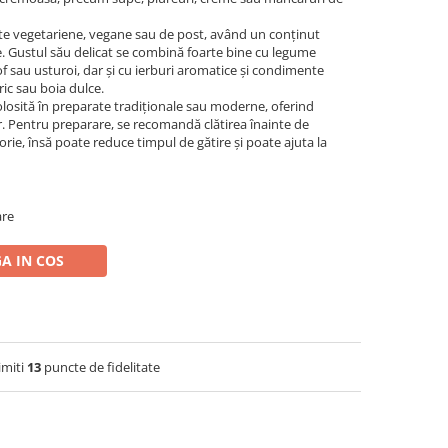
ete vegetariene, vegane sau de post, având un conținut
re. Gustul său delicat se combină foarte bine cu legume
f sau usturoi, dar și cu ierburi aromatice și condimente
ic sau boia dulce.
losită în preparate tradiționale sau moderne, oferind
. Pentru preparare, se recomandă clătirea înainte de
orie, însă poate reduce timpul de gătire și poate ajuta la
are
A IN COS
imiti
13
puncte de fidelitate