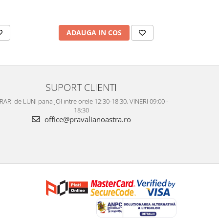
ADAUGA IN COS
AD
SUPORT CLIENTI
AR: de LUNI pana JOI intre orele 12:30-18:30, VINERI 09:00 -
18:30
office@pravalianoastra.ro