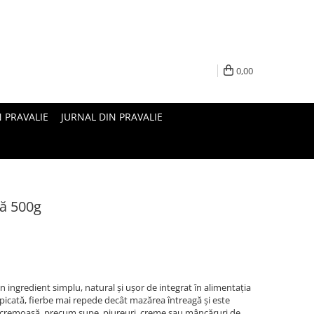
0,00
N PRAVALIE
JURNAL DIN PRAVALIE
ă 500g
 ingredient simplu, natural și ușor de integrat în alimentația
espicată, fierbe mai repede decât mazărea întreagă și este
 cremoasă, precum supe, piureuri, creme sau mâncăruri de