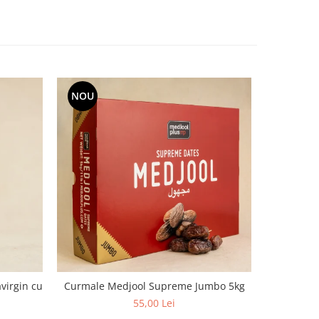
NOU
virgin cu
Curmale Medjool Supreme Jumbo 5kg
Ulei d
aciditate,
55,00 Lei