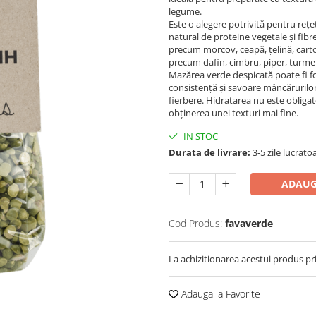
legume.
Este o alegere potrivită pentru reț
natural de proteine vegetale și fib
precum morcov, ceapă, țelină, carto
precum dafin, cimbru, piper, turmer
Mazărea verde despicată poate fi fo
consistență și savoare mâncărurilor
fierbere. Hidratarea nu este obligat
obținerea unei texturi mai fine.
IN STOC
Durata de livrare:
3-5 zile lucrato
ADAUG
Cod Produs:
favaverde
La achizitionarea acestui produs pr
Adauga la Favorite