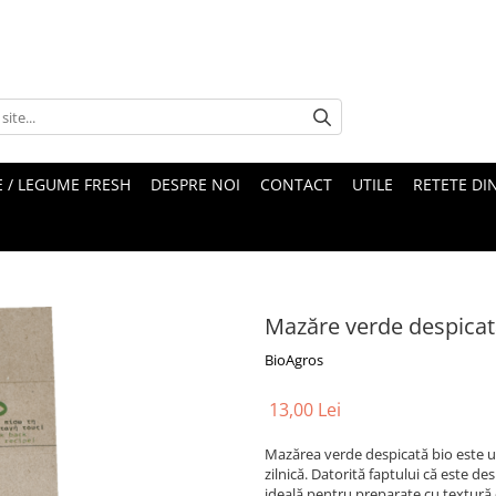
 / LEGUME FRESH
DESPRE NOI
CONTACT
UTILE
RETETE DI
Mazăre verde despicat
BioAgros
13,00 Lei
Mazărea verde despicată bio este un
zilnică. Datorită faptului că este d
ideală pentru preparate cu textură