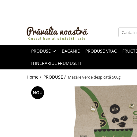
PRODUSE
NOUTĂȚI
ALIMENTE
PRODUSE
BACANIE
PRODUSE VRAC
FRUCTE
ULEIURI ȘI UNTURI
MĂSLINE
ITINERARIUL FRUMUSETII
NUCI ȘI SEMINȚE
FRUCTE DESHIDRATATE
Home /
PRODUSE /
Mazăre verde despicată 500g
ÎNDULCITORI NATURALI / MIERE
FRUCTE LA CONSERVĂ
NOU
OȚETURI ȘI SOSURI
SOSURI
FĂINĂ FĂRĂ GLUTEN
BĂUTURI / LAPTE VEGETAL
OREZ ȘI CEREALE