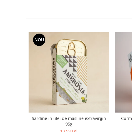
NOU
Sardine in ulei de masline extravirgin
Curma
95g
13,99 Lei