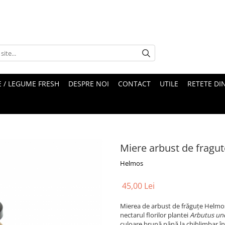
 / LEGUME FRESH
DESPRE NOI
CONTACT
UTILE
RETETE DI
Miere arbust de fragut
Helmos
45,00 Lei
Mierea de arbust de frăguțe Helmo
nectarul florilor plantei
Arbutus un
culoare brună până la chihlimbar înc