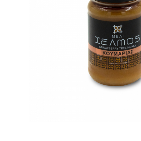
PASTE
CREME ȘI PASTE TARTINABILE
CONDIMENTE
CEAIURI GRECEȘTI
CIOCOLATĂ ȘI CACAO
HEALTHY SNACKS
SUPERALIMENTE
LACTATE
BACANIE
PRODUSE ECO / ORGANICE
PRODUSE ROMÂNEȘTI
COSMETICE
REMEDII NATURISTE
TOATE PRODUSELE