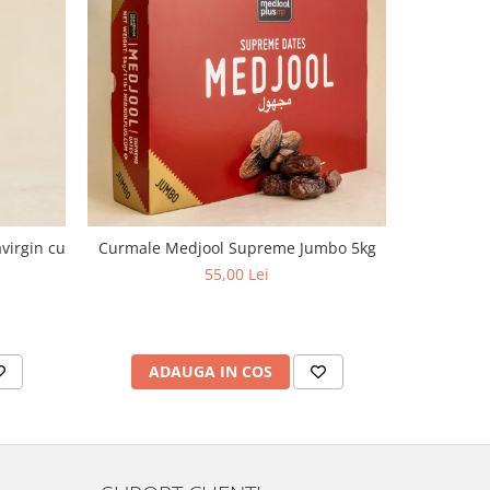
virgin cu
Curmale Medjool Supreme Jumbo 5kg
Ulei d
aciditate,
55,00 Lei
ADAUGA IN COS
AD