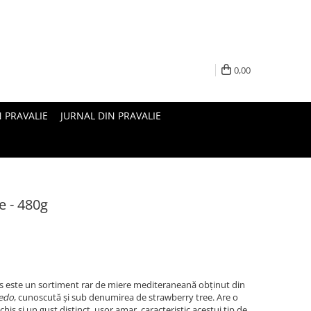
0,00
N PRAVALIE
JURNAL DIN PRAVALIE
e - 480g
s este un sortiment rar de miere mediteraneană obținut din
edo
, cunoscută și sub denumirea de strawberry tree. Are o
his și un gust distinct, ușor amar, caracteristic acestui tip de