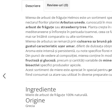
Review-uri
(0)
Descriere
Mierea de arbust de frăguțe Helmos este un sortiment spec
nectarul florilor plantei
Arbutus unedo
, cunoscută în mo
arbust de frăguțe
sau
strawberry tree
. Planta crește în
mediteraneene și înflorește în perioada toamnei, ceea ce fa
mai rar întâlnit comparativ cu alte sortimente.
Mierea de arbutus se remarcă prin
culoarea sa brună pâ
gustul caracteristic ușor amar
, diferit de dulceața obișn
Aroma este intensă și persistentă, cu note specifice florei
Din punct de vedere al compoziției, mierea conține în mod
fructoză și glucoză
, precum și cantități variabile de
miner
bioactivi
specifici produselor apicole.
Acest sortiment de miere este apreciat în special pentru
pr
fiind consumat ca atare sau utilizat în diverse preparate cu
Ingrediente
Miere de arbust de frăguțe 100% naturală.
Origine
Grecia