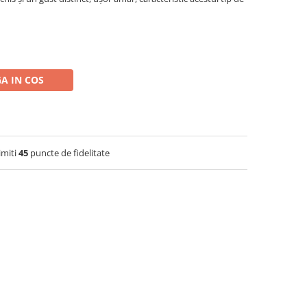
A IN COS
imiti
45
puncte de fidelitate