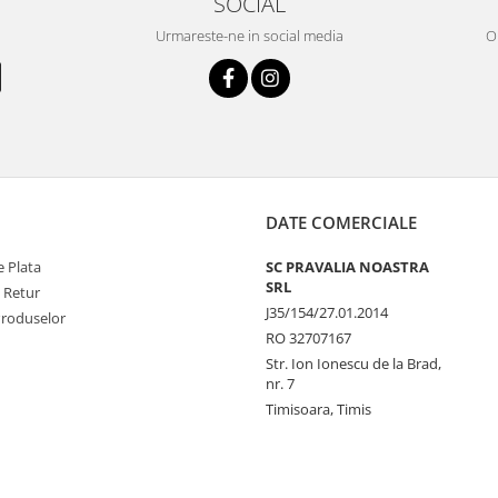
SOCIAL
Urmareste-ne in social media
OR
DATE COMERCIALE
 Plata
SC PRAVALIA NOASTRA
SRL
e Retur
J35/154/27.01.2014
Produselor
RO 32707167
Str. Ion Ionescu de la Brad,
nr. 7
Timisoara, Timis