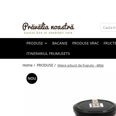
PRODUSE
NOUTĂȚI
ALIMENTE
PRODUSE
BACANIE
PRODUSE VRAC
FRUCTE
ULEIURI ȘI UNTURI
MĂSLINE
ITINERARIUL FRUMUSETII
NUCI ȘI SEMINȚE
FRUCTE DESHIDRATATE
Home /
PRODUSE /
Miere arbust de fragute - 480g
ÎNDULCITORI NATURALI / MIERE
FRUCTE LA CONSERVĂ
NOU
OȚETURI ȘI SOSURI
SOSURI
FĂINĂ FĂRĂ GLUTEN
BĂUTURI / LAPTE VEGETAL
OREZ ȘI CEREALE