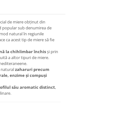
ial de miere obținut din
d popular sub denumirea de
 mod natural în regiunile
ce ca acest tip de miere să fie
nă la chihlimbar închis
și prin
uită a altor tipuri de miere.
 mediteraneene.
 natural
zaharuri precum
ale, enzime și compuși
ofilul său aromatic distinct
,
linare.