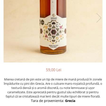
PASTE
CREME ȘI PASTE TARTINABILE
CONDIMENTE
CEAIURI GRECEȘTI
CIOCOLATĂ ȘI CACAO
HEALTHY SNACKS
SUPERALIMENTE
LACTATE
BACANIE
PRODUSE ECO / ORGANICE
PRODUSE ROMÂNEȘTI
59,00 Lei
COSMETICE
Mierea cretană de pin este un tip de miere de mană produsă în zonele
REMEDII NATURISTE
împădurite cu pini din Grecia. Are o culoare maro-roșiatică profundă, o
TOATE PRODUSELE
textură densă și o aromă discretă, cu note lemnoase și ușor
caramelizate. Este apreciată pentru gustul său echilibrat și pentru
faptul că se cristalizează mai lent decât multe tipuri de miere florală.
Tara de provenienta:
Grecia