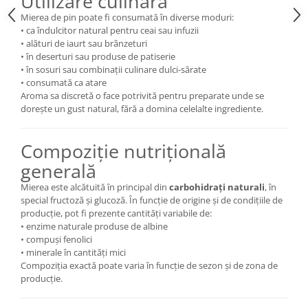
Utilizare culinară
Mierea de pin poate fi consumată în diverse moduri:
• ca îndulcitor natural pentru ceai sau infuzii
• alături de iaurt sau brânzeturi
• în deserturi sau produse de patiserie
• în sosuri sau combinații culinare dulci-sărate
• consumată ca atare
Aroma sa discretă o face potrivită pentru preparate unde se
dorește un gust natural, fără a domina celelalte ingrediente.
Compoziție nutrițională
generală
Mierea este alcătuită în principal din
carbohidrați naturali
, în
special fructoză și glucoză. În funcție de origine și de condițiile de
producție, pot fi prezente cantități variabile de:
• enzime naturale produse de albine
• compuși fenolici
• minerale în cantități mici
Compoziția exactă poate varia în funcție de sezon și de zona de
producție.