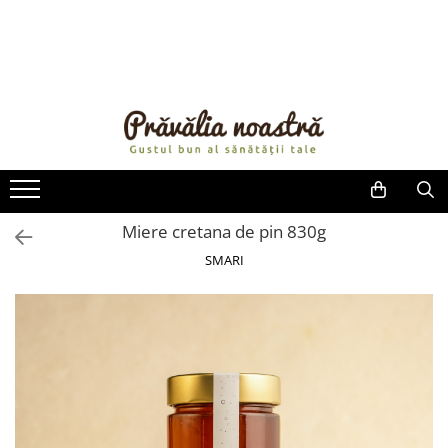
PRODUSE
NOUTĂȚI
ALIMENTE
ULEIURI ȘI UNTURI
MĂSLINE
NUCI ȘI SEMINȚE
Miere cretana de pin 830g
FRUCTE DESHIDRATATE
SMARI
ÎNDULCITORI NATURALI / MIERE
FRUCTE LA CONSERVĂ
OȚETURI ȘI SOSURI
SOSURI
FĂINĂ FĂRĂ GLUTEN
BĂUTURI / LAPTE VEGETAL
OREZ ȘI CEREALE