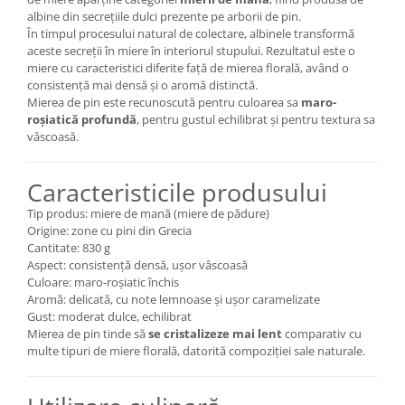
albine din secrețiile dulci prezente pe arborii de pin.
În timpul procesului natural de colectare, albinele transformă
aceste secreții în miere în interiorul stupului. Rezultatul este o
miere cu caracteristici diferite față de mierea florală, având o
consistență mai densă și o aromă distinctă.
Mierea de pin este recunoscută pentru culoarea sa
maro-
roșiatică profundă
, pentru gustul echilibrat și pentru textura sa
vâscoasă.
Caracteristicile produsului
Tip produs: miere de mană (miere de pădure)
Origine: zone cu pini din Grecia
Cantitate: 830 g
Aspect: consistență densă, ușor vâscoasă
Culoare: maro-roșiatic închis
Aromă: delicată, cu note lemnoase și ușor caramelizate
Gust: moderat dulce, echilibrat
Mierea de pin tinde să
se cristalizeze mai lent
comparativ cu
multe tipuri de miere florală, datorită compoziției sale naturale.