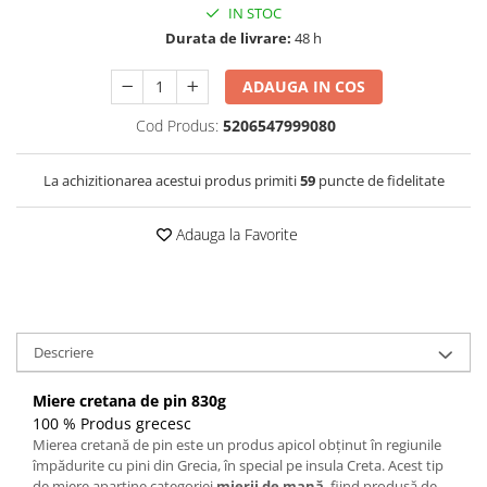
IN STOC
Durata de livrare:
48 h
ADAUGA IN COS
Cod Produs:
5206547999080
La achizitionarea acestui produs primiti
59
puncte de fidelitate
Adauga la Favorite
Descriere
Miere cretana de pin 830g
100 % Produs grecesc
Mierea cretană de pin este un produs apicol obținut în regiunile
împădurite cu pini din Grecia, în special pe insula Creta. Acest tip
de miere aparține categoriei
mierii de mană
, fiind produsă de