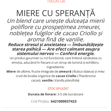
100,00 Lei
MIERE CU SPERANȚĂ
Un blend care unește dulceața mierii
poliflore cu prospețimea zmeurei,
noblețea fulgilor de cacao Criollo și
aroma fină de vanilie.
Reduce stresul și anxietatea —
Îmbunătățește
starea psihică —
Are efect calmant asupra
sistemului nervos —
Conferă energie.
Un produs gourmet cu rol funcțional, care îmbină sănătatea cu
emoția, aducând în fiecare zi un strop de lumină și echilibru.
Ingrediente:
Miere
de albine, fructe integrale de
zmeură
(
Rubus idaeus
) și miez
crud de boabe organice de
cacao Criollo
(
Theobroma
cacao
),
vanilie
(
Vanilla planifolia
)
STOC EPUIZAT
Durata de livrare:
3-5 zile lucratoare
Cod Produs:
6421000037423