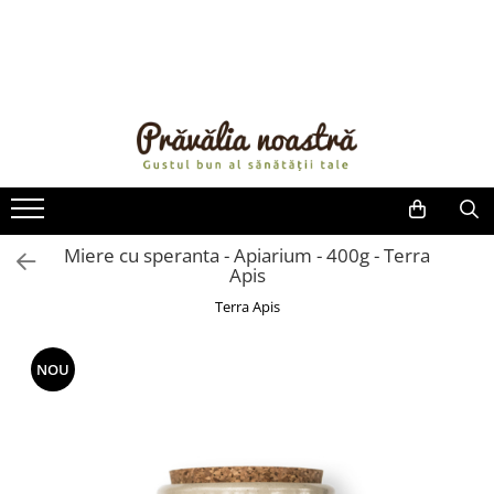
PRODUSE
NOUTĂȚI
ALIMENTE
ULEIURI ȘI UNTURI
MĂSLINE
NUCI ȘI SEMINȚE
Miere cu speranta - Apiarium - 400g - Terra
Apis
FRUCTE DESHIDRATATE
ÎNDULCITORI NATURALI / MIERE
Terra Apis
FRUCTE LA CONSERVĂ
OȚETURI ȘI SOSURI
NOU
SOSURI
FĂINĂ FĂRĂ GLUTEN
BĂUTURI / LAPTE VEGETAL
OREZ ȘI CEREALE