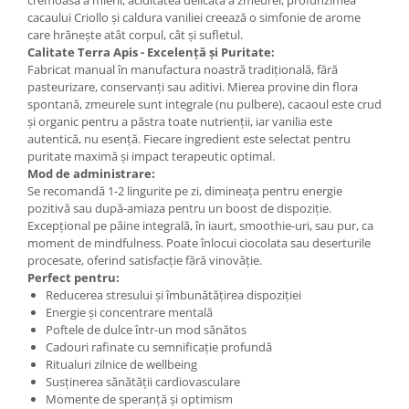
cacaului Criollo și caldura vaniliei creează o simfonie de arome
care hrănește atât corpul, cât și sufletul.
Calitate Terra Apis - Excelență și Puritate:
Fabricat manual în manufactura noastră tradițională, fără
pasteurizare, conservanți sau aditivi. Mierea provine din flora
spontană, zmeurele sunt integrale (nu pulbere), cacaoul este crud
și organic pentru a păstra toate nutrienții, iar vanilia este
autentică, nu esență. Fiecare ingredient este selectat pentru
puritate maximă și impact terapeutic optimal.
Mod de administrare:
Se recomandă 1-2 lingurite pe zi, dimineața pentru energie
pozitivă sau după-amiaza pentru un boost de dispoziție.
Excepțional pe pâine integrală, în iaurt, smoothie-uri, sau pur, ca
moment de mindfulness. Poate înlocui ciocolata sau deserturile
procesate, oferind satisfacție fără vinovăție.
Perfect pentru:
Reducerea stresului și îmbunătățirea dispoziției
Energie și concentrare mentală
Poftele de dulce într-un mod sănătos
Cadouri rafinate cu semnificație profundă
Ritualuri zilnice de wellbeing
Susținerea sănătății cardiovasculare
Momente de speranță și optimism