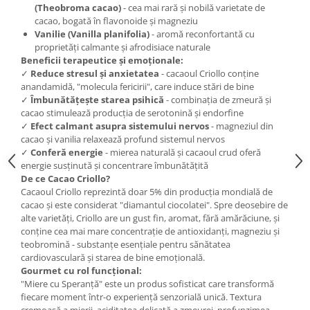
(Theobroma cacao)
- cea mai rară și nobilă varietate de
cacao, bogată în flavonoide și magneziu
Vanilie (Vanilla planifolia)
- aromă reconfortantă cu
proprietăți calmante și afrodisiace naturale
Beneficii terapeutice și emoționale:
✓
Reduce stresul și anxietatea
- cacaoul Criollo conține
anandamidă, "molecula fericirii", care induce stări de bine
✓
Îmbunătățește starea psihică
- combinația de zmeură și
cacao stimulează producția de serotonină și endorfine
✓
Efect calmant asupra sistemului nervos
- magneziul din
cacao și vanilia relaxează profund sistemul nervos
✓
Conferă energie
- mierea naturală și cacaoul crud oferă
energie susținută și concentrare îmbunătățită
De ce Cacao Criollo?
Cacaoul Criollo reprezintă doar 5% din producția mondială de
cacao și este considerat "diamantul ciocolatei". Spre deosebire de
alte varietăți, Criollo are un gust fin, aromat, fără amărăciune, și
conține cea mai mare concentrație de antioxidanți, magneziu și
teobromină - substanțe esențiale pentru sănătatea
cardiovasculară și starea de bine emoțională.
Gourmet cu rol funcțional:
"Miere cu Speranță" este un produs sofisticat care transformă
fiecare moment într-o experiență senzorială unică. Textura
cremoasă a mierii, aciditatea delicată a zmeurei, profunzimea