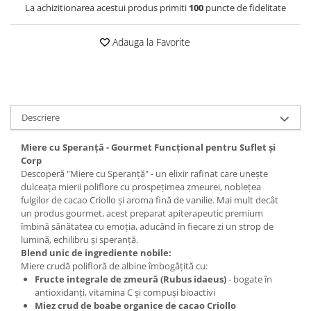
La achizitionarea acestui produs primiti
100
puncte de fidelitate
Adauga la Favorite
Descriere
Miere cu Speranță - Gourmet Funcțional pentru Suflet și
Corp
Descoperă "Miere cu Speranță" - un elixir rafinat care unește
dulceața mierii poliflore cu prospețimea zmeurei, noblețea
fulgilor de cacao Criollo și aroma fină de vanilie. Mai mult decât
un produs gourmet, acest preparat apiterapeutic premium
îmbină sănătatea cu emoția, aducând în fiecare zi un strop de
lumină, echilibru și speranță.
Blend unic de ingrediente nobile:
Miere crudă polifloră de albine îmbogățită cu:
Fructe integrale de zmeură (Rubus idaeus)
- bogate în
antioxidanți, vitamina C și compuși bioactivi
Miez crud de boabe organice de cacao Criollo