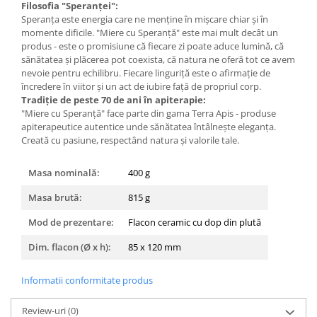
Filosofia "Speranței":
Speranța este energia care ne menține în mișcare chiar și în
momente dificile. "Miere cu Speranță" este mai mult decât un
produs - este o promisiune că fiecare zi poate aduce lumină, că
sănătatea și plăcerea pot coexista, că natura ne oferă tot ce avem
nevoie pentru echilibru. Fiecare linguriță este o afirmație de
încredere în viitor și un act de iubire față de propriul corp.
Tradiție de peste 70 de ani în apiterapie:
"Miere cu Speranță" face parte din gama Terra Apis - produse
apiterapeutice autentice unde sănătatea întâlnește eleganța.
Creată cu pasiune, respectând natura și valorile tale.
Masa nominală:
400 g
Masa brută:
815 g
Mod de prezentare:
Flacon ceramic cu dop din plută
Dim. flacon (Ø x h):
85 x 120 mm
Informatii conformitate produs
Review-uri
(0)