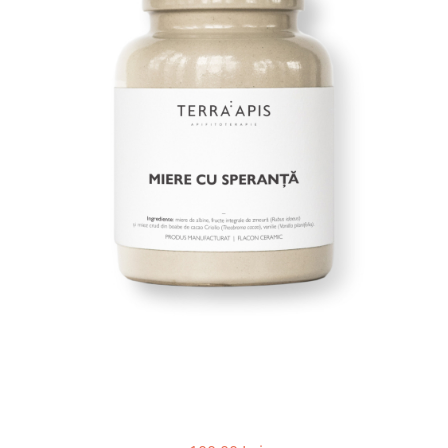
PASTE
CREME ȘI PASTE TARTINABILE
CONDIMENTE
CEAIURI GRECEȘTI
CIOCOLATĂ ȘI CACAO
HEALTHY SNACKS
SUPERALIMENTE
LACTATE
BACANIE
PRODUSE ECO / ORGANICE
PRODUSE ROMÂNEȘTI
COSMETICE
REMEDII NATURISTE
TOATE PRODUSELE