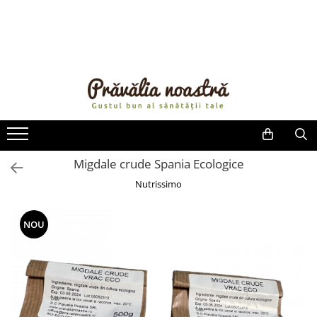
PRODUSE
NOUTĂȚI
ALIMENTE
ULEIURI ȘI UNTURI
MĂSLINE
NUCI ȘI SEMINȚE
Migdale crude Spania Ecologice
FRUCTE DESHIDRATATE
Nutrissimo
ÎNDULCITORI NATURALI / MIERE
FRUCTE LA CONSERVĂ
NOU
OȚETURI ȘI SOSURI
SOSURI
FĂINĂ FĂRĂ GLUTEN
BĂUTURI / LAPTE VEGETAL
OREZ ȘI CEREALE