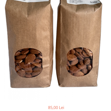
PASTE
CREME ȘI PASTE TARTINABILE
CONDIMENTE
CEAIURI GRECEȘTI
CIOCOLATĂ ȘI CACAO
HEALTHY SNACKS
SUPERALIMENTE
LACTATE
BACANIE
PRODUSE ECO / ORGANICE
PRODUSE ROMÂNEȘTI
COSMETICE
REMEDII NATURISTE
TOATE PRODUSELE
85,00 Lei