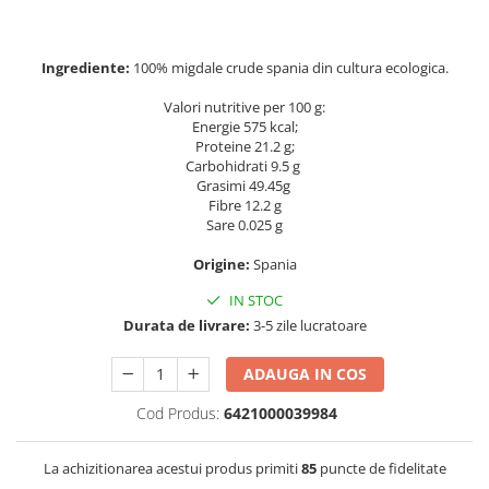
Ingrediente:
100% migdale crude spania din cultura ecologica.
Valori nutritive per 100 g:
Energie 575 kcal;
Proteine 21.2 g;
Carbohidrati 9.5 g
Grasimi 49.45g
Fibre 12.2 g
Sare 0.025 g
Origine:
Spania
IN STOC
Durata de livrare:
3-5 zile lucratoare
ADAUGA IN COS
Cod Produs:
6421000039984
La achizitionarea acestui produs primiti
85
puncte de fidelitate