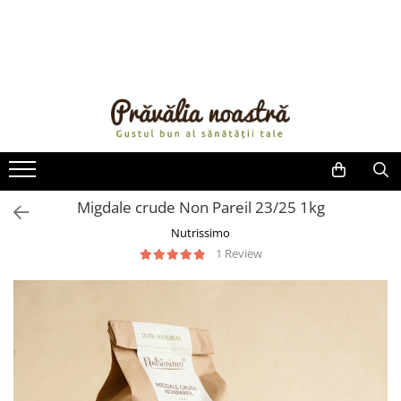
PRODUSE
NOUTĂȚI
ALIMENTE
ULEIURI ȘI UNTURI
MĂSLINE
NUCI ȘI SEMINȚE
Migdale crude Non Pareil 23/25 1kg
FRUCTE DESHIDRATATE
Nutrissimo
ÎNDULCITORI NATURALI / MIERE
1 Review
FRUCTE LA CONSERVĂ
OȚETURI ȘI SOSURI
SOSURI
FĂINĂ FĂRĂ GLUTEN
BĂUTURI / LAPTE VEGETAL
OREZ ȘI CEREALE