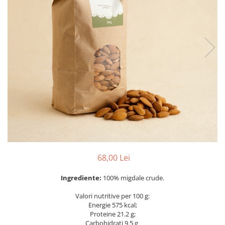
PASTE
CREME ȘI PASTE TARTINABILE
CONDIMENTE
CEAIURI GRECEȘTI
CIOCOLATĂ ȘI CACAO
HEALTHY SNACKS
SUPERALIMENTE
LACTATE
BACANIE
PRODUSE ECO / ORGANICE
PRODUSE ROMÂNEȘTI
COSMETICE
68,00 Lei
REMEDII NATURISTE
Ingrediente:
100% migdale crude.
TOATE PRODUSELE
Valori nutritive per 100 g:
Energie 575 kcal;
Proteine 21.2 g;
Carbohidrati 9.5 g