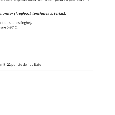
munitar și reglează tensiunea arterială.
erit de soare și îngheț.
are 5-20°C.
imiti
22
puncte de fidelitate