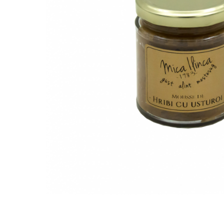
PASTE
CREME ȘI PASTE TARTINABILE
CONDIMENTE
CEAIURI GRECEȘTI
CIOCOLATĂ ȘI CACAO
HEALTHY SNACKS
SUPERALIMENTE
LACTATE
BACANIE
PRODUSE ECO / ORGANICE
PRODUSE ROMÂNEȘTI
COSMETICE
REMEDII NATURISTE
TOATE PRODUSELE