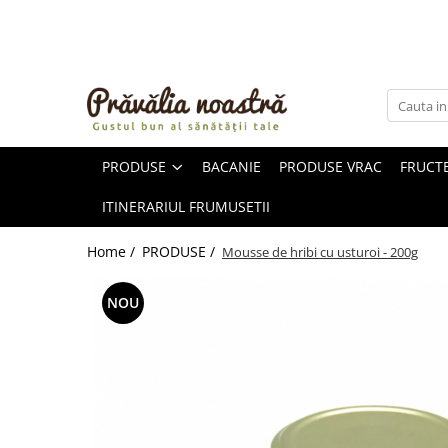
PRODUSE
NOUTĂȚI
ALIMENTE
PRODUSE
BACANIE
PRODUSE VRAC
FRUCTE
ULEIURI ȘI UNTURI
MĂSLINE
ITINERARIUL FRUMUSETII
NUCI ȘI SEMINȚE
FRUCTE DESHIDRATATE
Home /
PRODUSE /
Mousse de hribi cu usturoi - 200g
ÎNDULCITORI NATURALI / MIERE
FRUCTE LA CONSERVĂ
NOU
OȚETURI ȘI SOSURI
SOSURI
FĂINĂ FĂRĂ GLUTEN
BĂUTURI / LAPTE VEGETAL
OREZ ȘI CEREALE