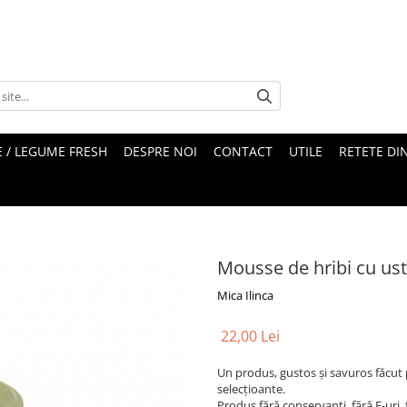
 / LEGUME FRESH
DESPRE NOI
CONTACT
UTILE
RETETE DI
Mousse de hribi cu ust
Mica Ilinca
22,00 Lei
Un produs, gustos și savuros făcut
selecțioante.
Produs fără conservanți, fără E-uri, 