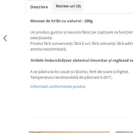
Review-uri
(0)
Descriere
Mousse de hribi cu usturoi - 200g
Un produs, gustos și savuros făcut pe cuptoare ce funcțio
selecțioante.
Produs fără conservanți, fără E-uri, fără coloranți, fără adit
aroma neschimbată.
Hribile îmbunătățesc sistemul imunitar și reglează t
A se păstra la loc uscat și răcoros, ferit de soare și îngheț.
Temperatura recomandată de păstrare 5-20°C.
Informatii conformitate produs