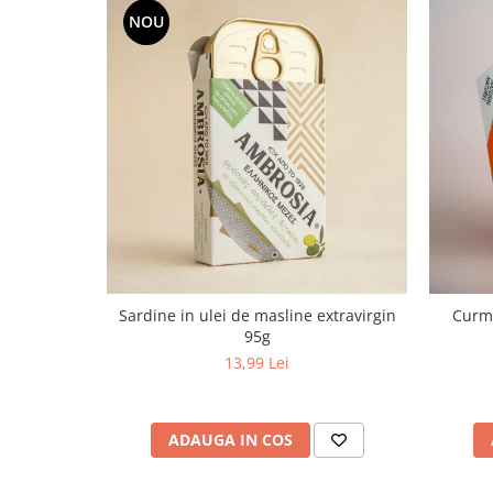
NOU
Sardine in ulei de masline extravirgin
Curma
95g
13,99 Lei
ADAUGA IN COS