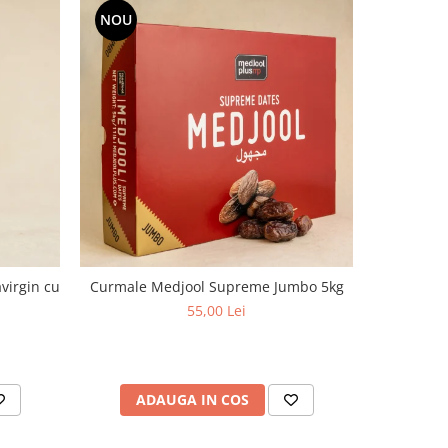
NOU
virgin cu
Curmale Medjool Supreme Jumbo 5kg
Ulei d
aciditate,
55,00 Lei
ADAUGA IN COS
AD