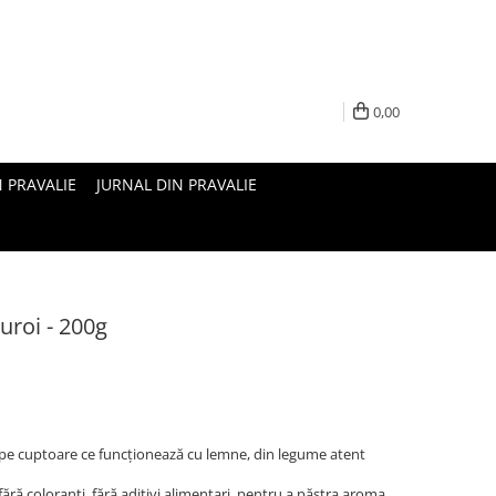
0,00
N PRAVALIE
JURNAL DIN PRAVALIE
uroi - 200g
 pe cuptoare ce funcționează cu lemne, din legume atent
fără coloranți, fără aditivi alimentari, pentru a păstra aroma